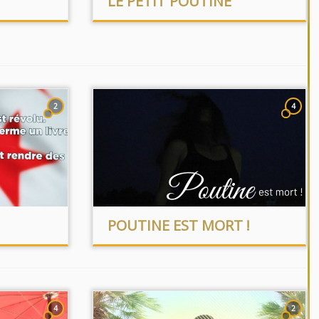
LE PETIT POUTINE
2
4
POUTINE EST MORT !
4
2