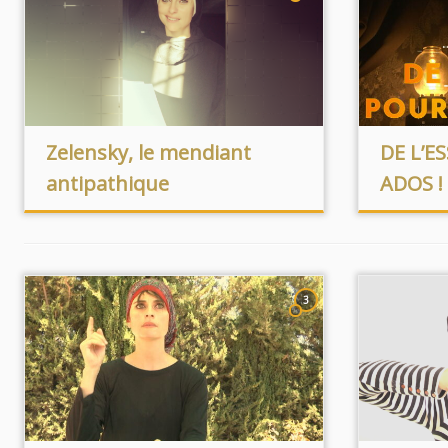
Zelensky, le mendiant
DE L’E
antipathique
ADOS !
3