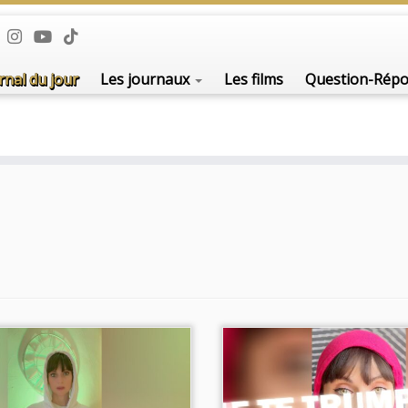
De l'i
rnal du jour
Les journaux
Les films
Question-Rép