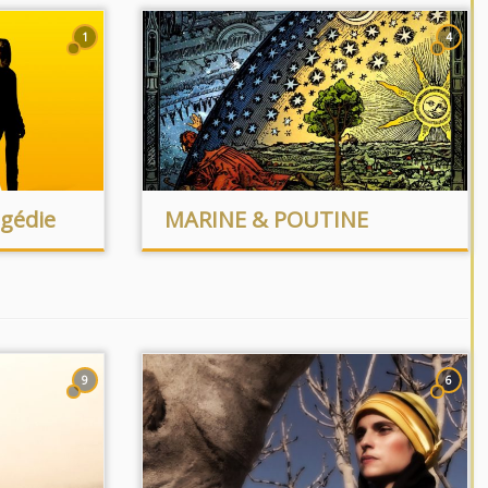
1
4
agédie
MARINE & POUTINE
9
6