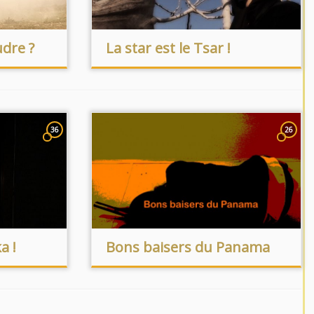
udre ?
La star est le Tsar !
36
26
a !
Bons baisers du Panama