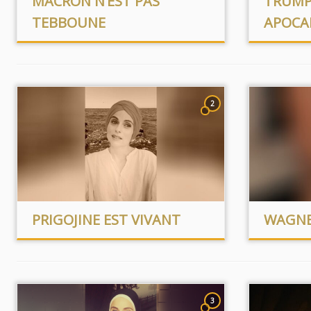
MACRON N’EST PAS
TRUMP
TEBBOUNE
APOCA
2
PRIGOJINE EST VIVANT
WAGNE
3