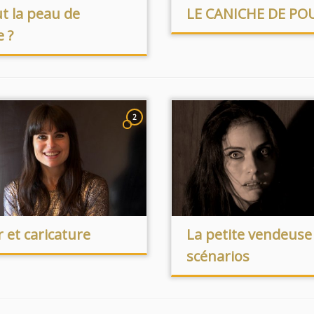
t la peau de
LE CANICHE DE PO
 ?
2
 et caricature
La petite vendeuse
scénarios