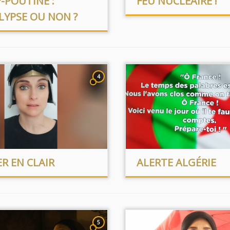
-POUTINE :
FEU NUCLÉAIRE !
LYPSE OU NON ?
4
R EN CLAIR
ALERTE ALGÉRIE
5