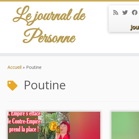
Le journal de
Jou
Personne
Passer
au
Accueil
»
Poutine
contenu
Poutine