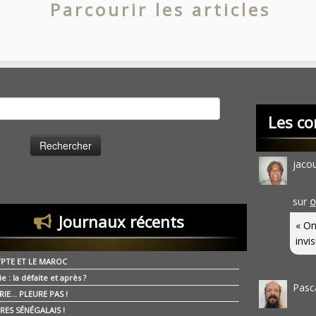
Parcourir les articles
cher :
Les co
jaco
sur
O
Journaux récents
« On
invis
YPTE ET LE MAROC
ie : la défaite et après ?
Pasc
RIE… PLEURE PAS !
RES SÉNÉGALAIS !