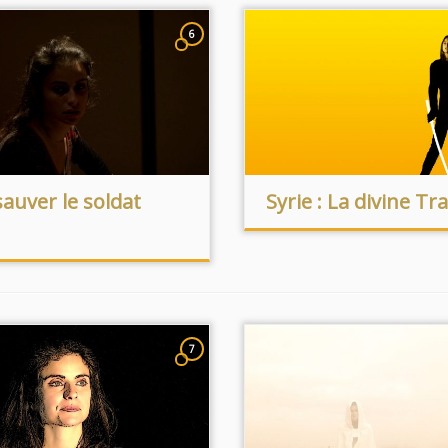
6
 sauver le soldat
Syrie : La divine Tr
7