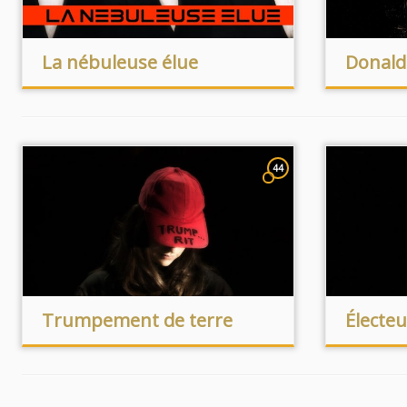
La nébuleuse élue
Donald 
44
Trumpement de terre
Électeu