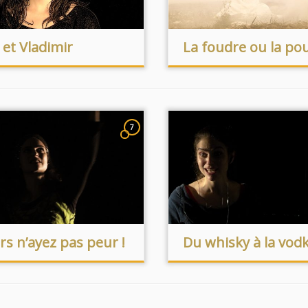
et Vladimir
La foudre ou la po
7
rs n’ayez pas peur !
Du whisky à la vodk