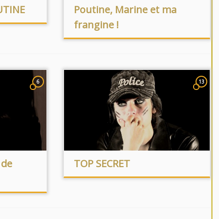
UTINE
Poutine, Marine et ma
frangine !
6
13
 de
TOP SECRET