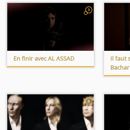
3
En finir avec AL ASSAD
Il faut
Bachar
9