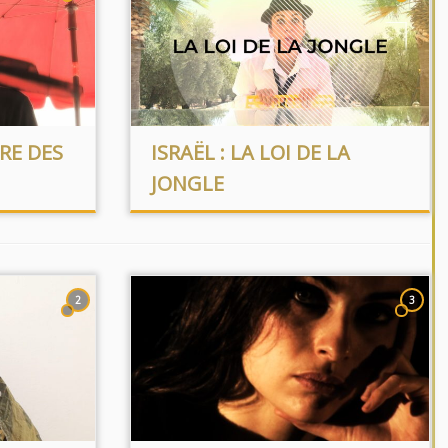
RE DES
ISRAËL : LA LOI DE LA
JONGLE
2
3