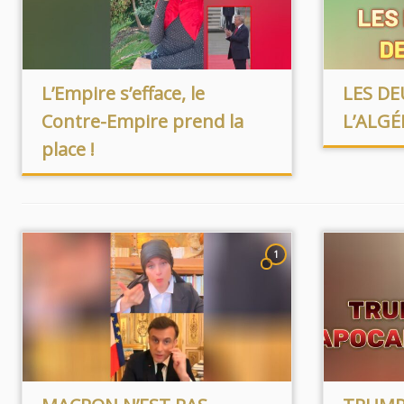
L’Empire s’efface, le
LES DE
Contre-Empire prend la
L’ALGÉ
place !
1