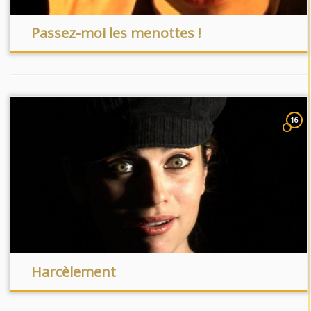
Passez-moi les menottes !
16
Harcèlement