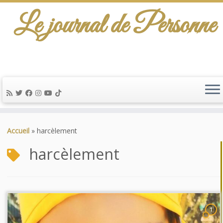
Le journal de Personne
De l'info-scénario pour traiter une question
d'actualité…
Passer
au
Accueil
»
harcèlement
contenu
harcèlement
1