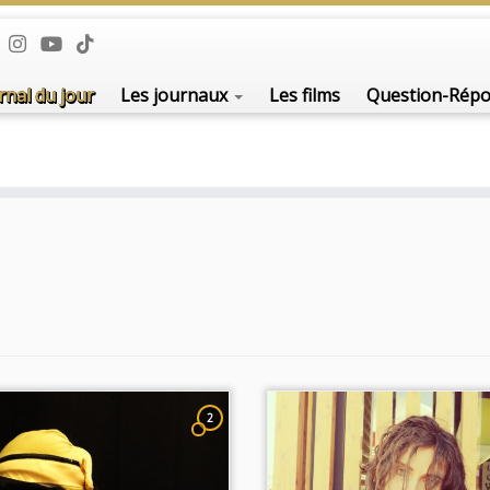
De l'i
rnal du jour
Les journaux
Les films
Question-Rép
2