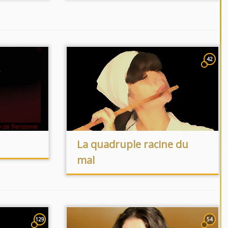
42
La quadruple racine du
mal
129
54