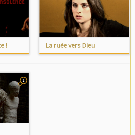
e !
La ruée vers Dieu
2