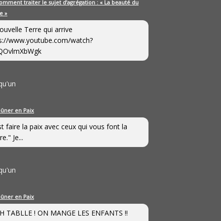
omment traiter le sujet d’agrégation : « La beauté du
e »
ouvelle Terre qui arrive
s://www.youtube.com/watch?
QOvlmXbWgk
qu'un
eûner en Paix
st faire la paix avec ceux qui vous font la
e." Je...
qu'un
eûner en Paix
H TABLLE ! ON MANGE LES ENFANTS !!