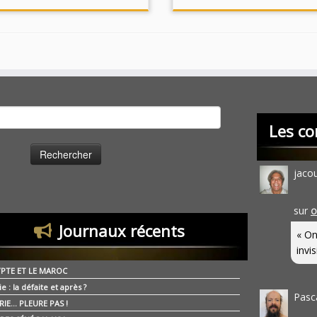
cher :
Les co
jaco
sur
O
Journaux récents
« On
invis
YPTE ET LE MAROC
ie : la défaite et après ?
Pasc
RIE… PLEURE PAS !