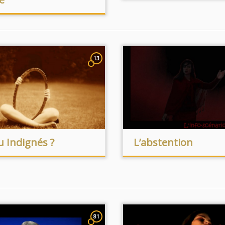
13
u Indignés ?
L’abstention
81