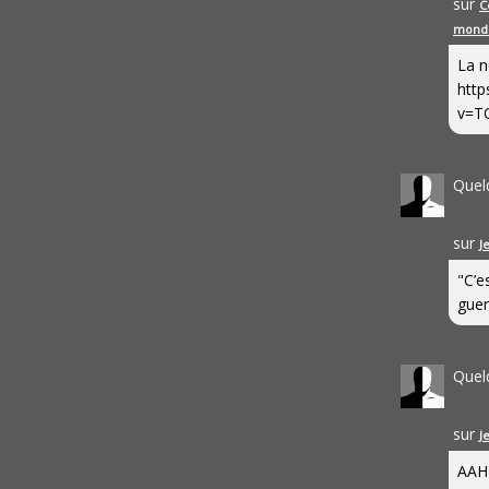
sur
C
mond
La n
http
v=T
Quel
sur
J
"C’e
guerr
Quel
sur
J
AAH