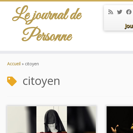
Le journal de
Jou
Personne
Passer
au
Accueil
»
citoyen
contenu
citoyen