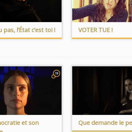
 pas, l’État c’est toi !
VOTER TUE !
19
ocratie et son
Que demande le pe
e