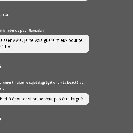
qu'un
e la retenue pour Ramadan
laisser vivre, je ne vois guère mieux pour te
." Ho...
u
omment traiter le sujet d’agrégation : « La beauté du
e »
ir et à écouter si on ne veut pas être largué...
u