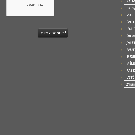
PAUV
Dziri
MARO
Sous
L’AL
Où es
J’AI 
FAUT-
JE SU
MÉLE
PAS D
L’ÉT
21jui