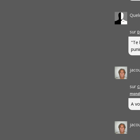
Quel
sur
D
"Te 
punir
jaco
sur
C
mond
A vo
jaco