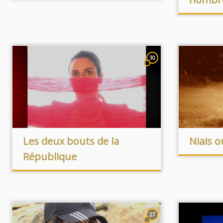
30
Les deux bouts de la
Niais o
République
27