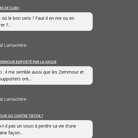
AS DE CLIM !
st où le bon sens ? Faut-il en rire ou en
er ?...
al Lamachère
EMMOUR EMPORTÉ PAR LA VAGUE
i : il me semble aussi que les Zemmour et
supporters ont...
al Lamachère
OUR OU CONTRE TIKTOK ?
a-t-il pas un souci à perdre sa vie d'une
aine façon...