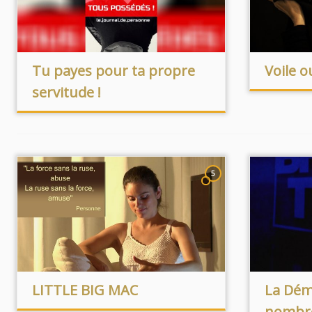
Tu payes pour ta propre
Voile ou
servitude !
5
LITTLE BIG MAC
La Dém
nombr