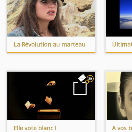
La Révolution au marteau
Ultim
80
Elle vote blanc !
A vos b