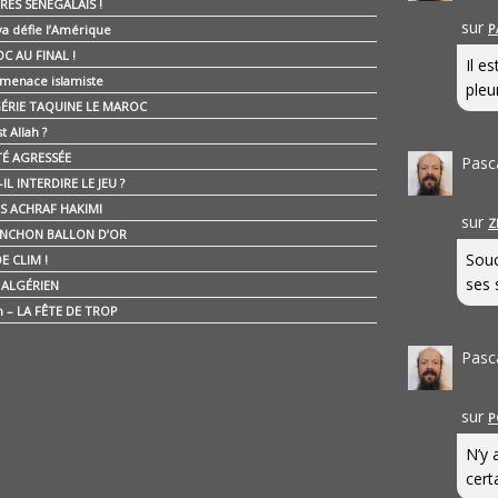
RES SÉNÉGALAIS !
sur
P
ya défie l’Amérique
C AU FINAL !
Il e
 menace islamiste
pleur
GÉRIE TAQUINE LE MAROC
t Allah ?
ÉTÉ AGRESSÉE
Pasc
IL INTERDIRE LE JEU ?
IS ACHRAF HAKIMI
sur
Z
NCHON BALLON D’OR
Souc
E CLIM !
ses 
É ALGÉRIEN
n – LA FÊTE DE TROP
Pasc
sur
P
N’y 
cert