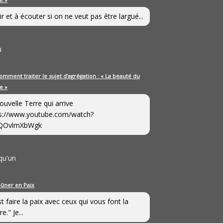
ir et à écouter si on ne veut pas être largué...
u
omment traiter le sujet d’agrégation : « La beauté du
e »
ouvelle Terre qui arrive
s://www.youtube.com/watch?
QOvlmXbWgk
qu'un
eûner en Paix
st faire la paix avec ceux qui vous font la
e." Je...