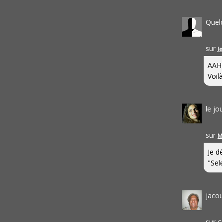
Quel
sur
J
AAH
Voilà
le j
sur
M
Je d
"Sel
jaco
sur