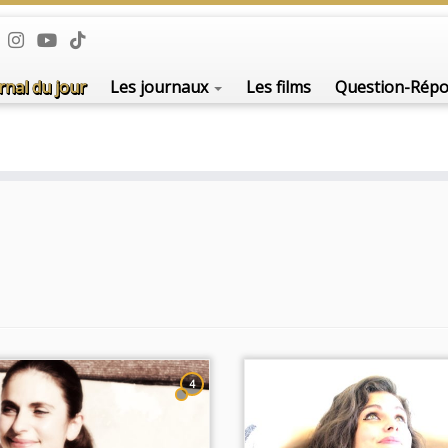
De l'i
rnal du jour
Les journaux
Les films
Question-Rép
4