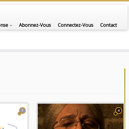
nfo-scénario pour traiter une question d'actualité…
onse
Abonnez-Vous
Connectez-Vous
Contact
7
4