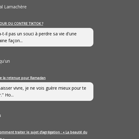
al Lamachère
OUR OU CONTRE TIKTOK ?
a-t-il pas un souci à perdre sa vie d'une
aine façon...
qu'un
e la retenue pour Ramadan
laisser vivre, je ne vois guère mieux pour te
." Ho...
u
omment traiter le sujet d’agrégation : « La beauté du
e »