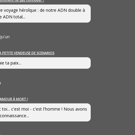
omment ne pas s’ennuyer ?
e voyage héroîque : de notre ADN double à
e ADN total...
qu'un
A PETITE VENDEUSE DE SCENARIOS
ie ta paix...
u
’AMOUR À MORT !
t toi... c'est moi - c'est l'homme ! Nous avons
connaissance...