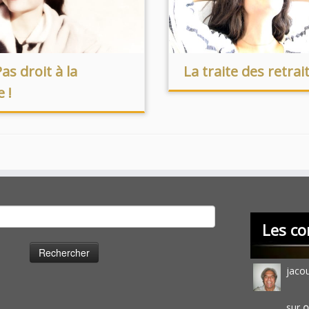
Pas droit à la
La traite des retrai
 !
cher :
Les co
jaco
sur
O