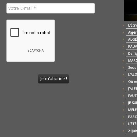
L’ÉG
Algér
ALGÉ
PAUV
Dziri
MARO
Sous
L’AL
Où es
J’AI 
FAUT-
JE SU
MÉLE
PAS D
L’ÉT
21jui