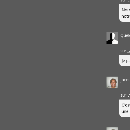
C
Notr
notr
Quel
sur
L
Je pa
jaco
sur
L
C'es
une 