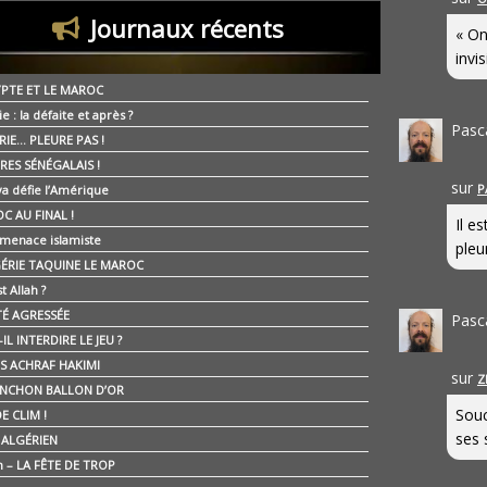
Journaux récents
« On
invis
YPTE ET LE MAROC
ie : la défaite et après ?
Pasc
RIE… PLEURE PAS !
RES SÉNÉGALAIS !
sur
P
ya défie l’Amérique
C AU FINAL !
Il e
 menace islamiste
pleur
GÉRIE TAQUINE LE MAROC
t Allah ?
ÉTÉ AGRESSÉE
Pasc
IL INTERDIRE LE JEU ?
IS ACHRAF HAKIMI
sur
Z
NCHON BALLON D’OR
Souc
E CLIM !
ses 
É ALGÉRIEN
n – LA FÊTE DE TROP