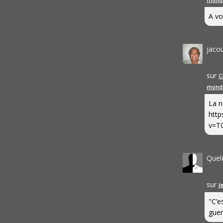
A vo
jaco
sur
C
mond
La n
http
v=T
Quel
sur
J
"C’e
guerr