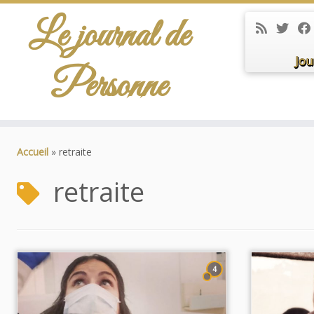
Le journal de
Jou
Personne
Passer
au
Accueil
»
retraite
contenu
retraite
4