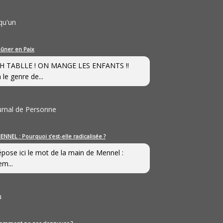
qu'un
eûner en Paix
H TABLLE ! ON MANGE LES ENFANTS !!
 le genre de...
ournal de Personne
ENNEL : Pourquoi s’est-elle radicalisée ?
épose ici le mot de la main de Mennel :
em...
u