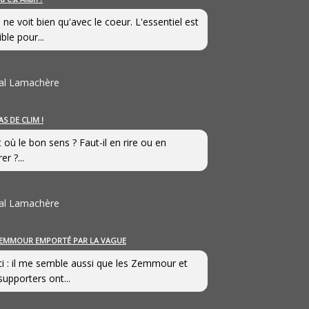
 ne voit bien qu'avec le coeur. L'essentiel est
ible pour...
al Lamachère
AS DE CLIM !
st où le bon sens ? Faut-il en rire ou en
er ?...
al Lamachère
EMMOUR EMPORTÉ PAR LA VAGUE
i : il me semble aussi que les Zemmour et
supporters ont...