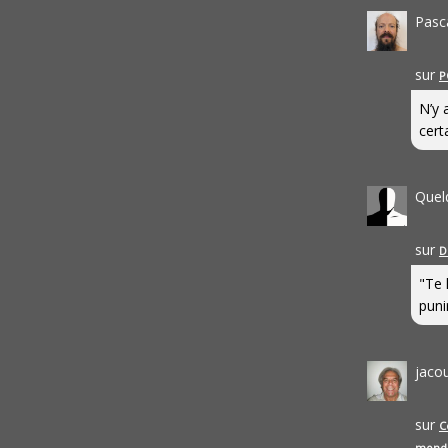
Pasc
sur
P
N’y 
cert
Quel
sur
D
"Te 
punir
jaco
sur
C
mond