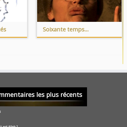
tés
Soixante temps…
mmentaires les plus récents
u
ù est Allah ?