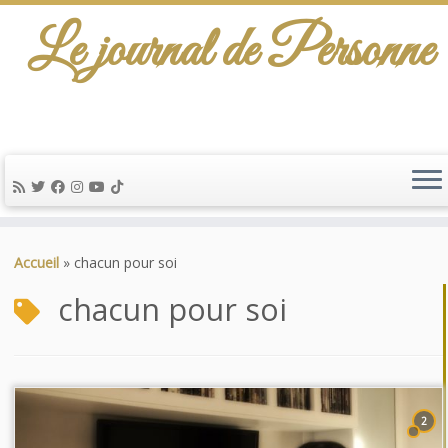
Le journal de Personne
Passer
au
Accueil
»
chacun pour soi
contenu
chacun pour soi
2