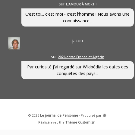
sur
L’AMOUR À MORT !
C'est toi... c'est moi - c'est l'homme ! Nous avons une
connaissance...
jacou
sur
2026 entre France et Algérie
Par curiosité j'ai regardé sur Wikipédia les dates des
conquêtes des pays...
·
© 2026
Le journal de Personne
·
Propulsé par
·
Réalisé avec the
Thème Customizr
·