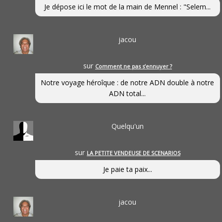
Je dépose ici le mot de la main de Mennel : "Selem...
jacou
sur
Comment ne pas s’ennuyer ?
Notre voyage héroîque : de notre ADN double à notre
ADN total...
Quelqu'un
sur
LA PETITE VENDEUSE DE SCENARIOS
Je paie ta paix...
jacou