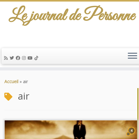
Le journal de Personne
De l'info-scénario pour traiter une question
d'actualité…
Passer
au
Accueil
»
air
contenu
air
4