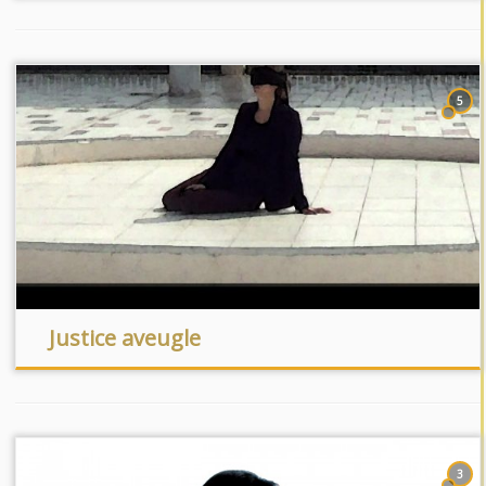
5
Justice aveugle
3