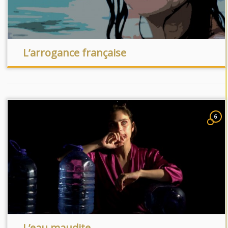
L’arrogance française
6
L’eau maudite