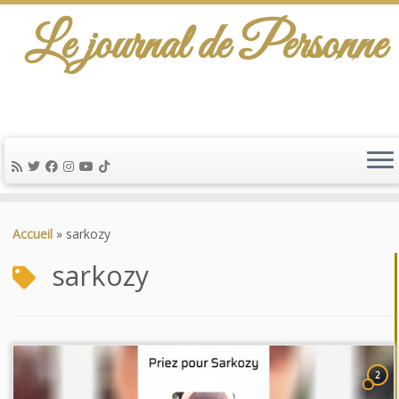
Le journal de Personne
De l'info-scénario pour traiter une question
d'actualité…
Passer
au
Accueil
»
sarkozy
contenu
sarkozy
2