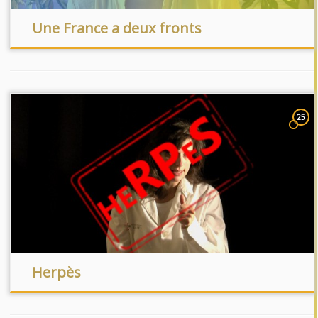
Une France a deux fronts
25
Herpès