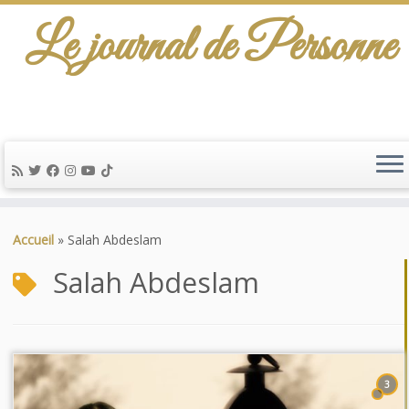
Le journal de Personne
Passer
au
Accueil
»
Salah Abdeslam
contenu
Salah Abdeslam
3