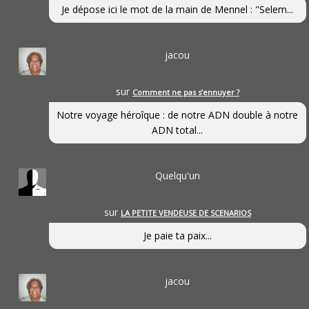
Je dépose ici le mot de la main de Mennel : "Selem...
jacou
sur
Comment ne pas s’ennuyer ?
Notre voyage héroîque : de notre ADN double à notre
ADN total...
Quelqu'un
sur
LA PETITE VENDEUSE DE SCENARIOS
Je paie ta paix...
jacou