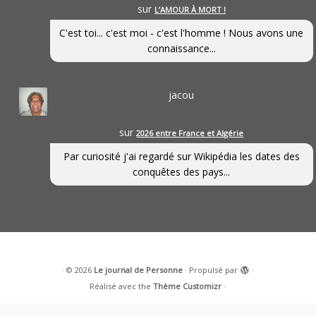
sur
L’AMOUR À MORT !
C'est toi... c'est moi - c'est l'homme ! Nous avons une
connaissance...
jacou
sur
2026 entre France et Algérie
Par curiosité j'ai regardé sur Wikipédia les dates des
conquêtes des pays...
·
© 2026
Le journal de Personne
·
Propulsé par
·
Réalisé avec the
Thème Customizr
·