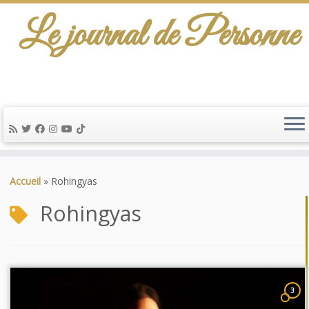
Le journal de Personne
Passer
au
Accueil
»
Rohingyas
contenu
Rohingyas
3