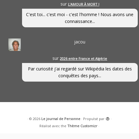
sur
L’AMOUR À MORT !
C'est toi... c'est moi - c'est l'homme ! Nous avons une
connaissance...
jacou
sur
2026 entre France et Algérie
Par curiosité j'ai regardé sur Wikipédia les dates des
conquêtes des pays...
·
© 2026
Le journal de Personne
·
Propulsé par
·
Réalisé avec the
Thème Customizr
·