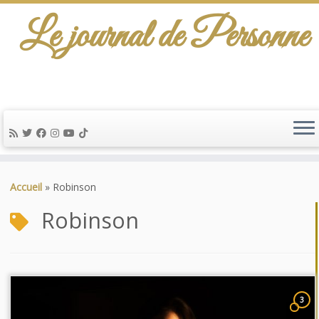
Le journal de Personne
Passer
au
Accueil
»
Robinson
contenu
Robinson
3