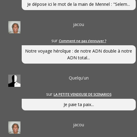
Je dépose ici le mot de la main de Mennel : "Selem...
jacou
sur
Comment ne pas s’ennuyer ?
Notre voyage héroîque : de notre ADN double à notre
ADN total...
Quelqu'un
sur
LA PETITE VENDEUSE DE SCENARIOS
Je paie ta paix...
jacou