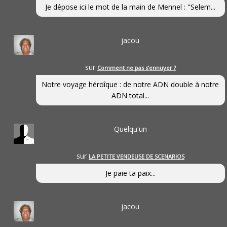
Je dépose ici le mot de la main de Mennel : "Selem...
jacou
sur
Comment ne pas s’ennuyer ?
Notre voyage héroîque : de notre ADN double à notre
ADN total...
Quelqu'un
sur
LA PETITE VENDEUSE DE SCENARIOS
Je paie ta paix...
jacou