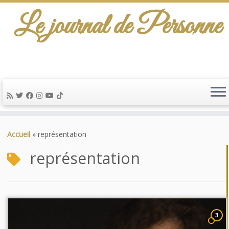
Le journal de Personne
Passer
au
Accueil
»
représentation
contenu
représentation
3