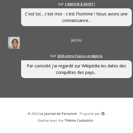
sur
L’AMOUR À MORT !
C'est toi... c'est moi - c'est l'homme ! Nous avons une
connaissance...
jacou
sur
2026 entre France et Algérie
Par curiosité j'ai regardé sur Wikipédia les dates des
conquêtes des pays...
·
© 2026
Le journal de Personne
·
Propulsé par
·
Réalisé avec the
Thème Customizr
·