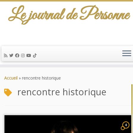
Le journal de Personne
Passer
au
Accueil
»
rencontre historique
contenu
rencontre historique
4