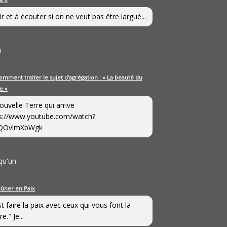
ir et à écouter si on ne veut pas être largué...
u
omment traiter le sujet d’agrégation : « La beauté du
e »
ouvelle Terre qui arrive
s://www.youtube.com/watch?
QOvlmXbWgk
qu'un
eûner en Paix
st faire la paix avec ceux qui vous font la
e." Je...