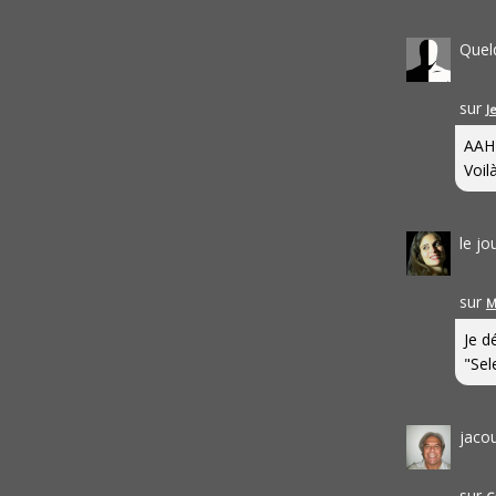
Quel
sur
J
AAH
Voilà
le j
sur
M
Je d
"Sel
jaco
sur