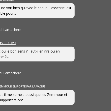
 ne voit bien qu'avec le coeur. L'essentiel est
ible pour...
al Lamachère
AS DE CLIM !
st où le bon sens ? Faut-il en rire ou en
er ?...
al Lamachère
EMMOUR EMPORTÉ PAR LA VAGUE
i : il me semble aussi que les Zemmour et
supporters ont...