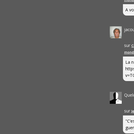
A vo
jaco
sur
C
mond
La n
http
v=T
Quel
sur
J
"C’e
guerr