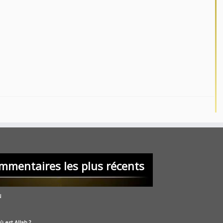
mmentaires les plus récents
u
ù est Allah ?