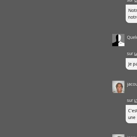
C
Notr
notr
Quel
sur
L
Je pa
jaco
sur
L
C'es
une 