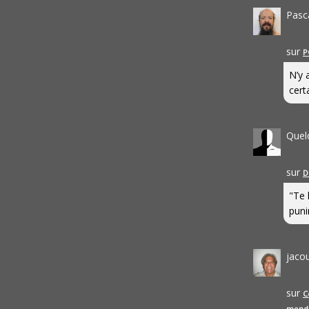
Pasc
sur
P
N’y 
cert
Quel
sur
D
"Te 
punir
jaco
sur
C
mond