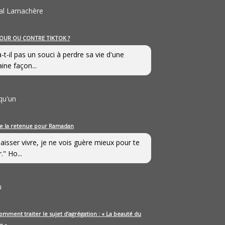
al Lamachère
OUR OU CONTRE TIKTOK ?
a-t-il pas un souci à perdre sa vie d'une
aine façon...
qu'un
e la retenue pour Ramadan
laisser vivre, je ne vois guère mieux pour te
." Ho...
u
omment traiter le sujet d’agrégation : « La beauté du
e »