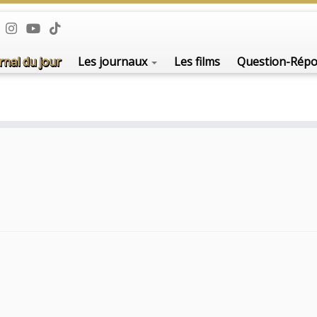
rnal du jour
Les journaux
Les films
Question-Rép