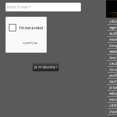
L’ÉG
Algér
ALGÉ
PAUV
Dziri
MARO
Sous
L’AL
Où es
J’AI 
FAUT-
JE SU
MÉLE
PAS D
L’ÉT
21jui