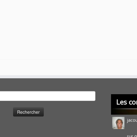
cher :
Les co
jaco
sur
O