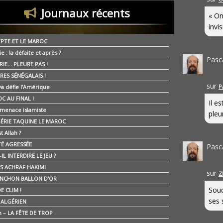
Journaux récents
« On
invis
YPTE ET LE MAROC
ie : la défaite et après ?
Pasc
RIE… PLEURE PAS !
RES SÉNÉGALAIS !
sur
P
ya défie l’Amérique
C AU FINAL !
Il e
 menace islamiste
pleur
GÉRIE TAQUINE LE MAROC
t Allah ?
ÉTÉ AGRESSÉE
Pasc
IL INTERDIRE LE JEU ?
IS ACHRAF HAKIMI
sur
Z
NCHON BALLON D’OR
Souc
E CLIM !
ses 
É ALGÉRIEN
n – LA FÊTE DE TROP