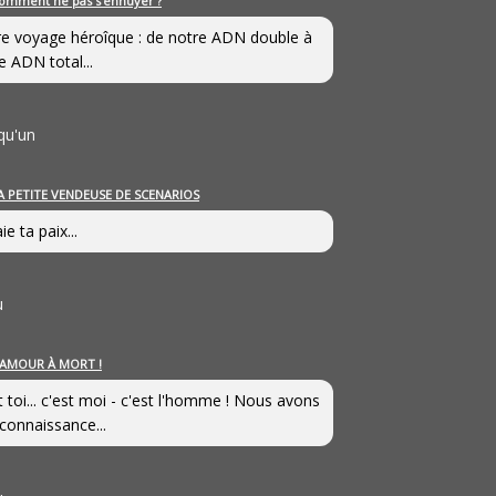
omment ne pas s’ennuyer ?
e voyage héroîque : de notre ADN double à
e ADN total...
qu'un
A PETITE VENDEUSE DE SCENARIOS
ie ta paix...
u
’AMOUR À MORT !
t toi... c'est moi - c'est l'homme ! Nous avons
connaissance...