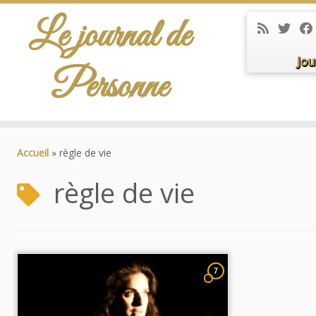
Le journal de
Jou
Personne
Passer
au
Accueil
»
règle de vie
contenu
règle de vie
7