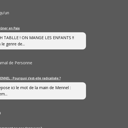
qu'un
eûner en Paix
H TABLLE ! ON MANGE LES ENFANTS !!
 le genre de...
ournal de Personne
ENNEL : Pourquoi s’est-elle radicalisée ?
épose ici le mot de la main de Mennel :
em...
u