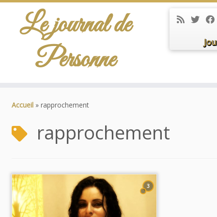
Le journal de
Jou
Personne
Passer
au
Accueil
»
rapprochement
contenu
rapprochement
3