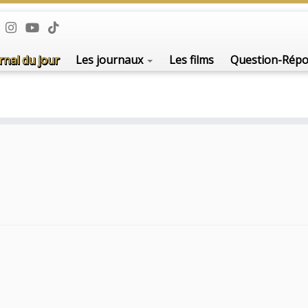
rnal du jour
Les journaux
Les films
Question-Rép