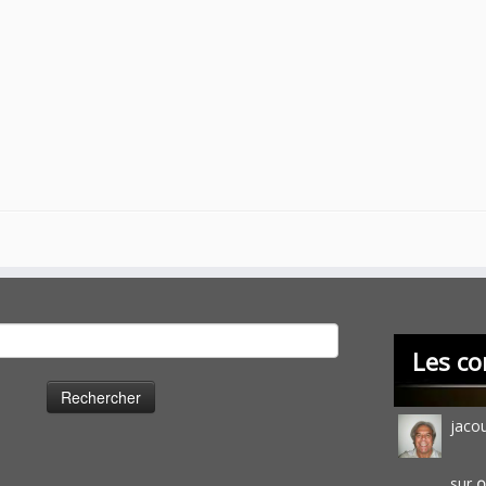
cher :
Les co
jaco
sur
O