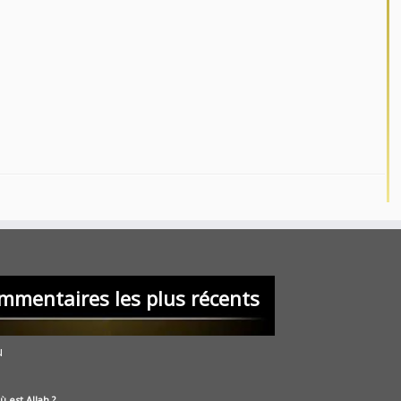
mmentaires les plus récents
u
ù est Allah ?