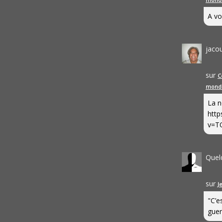
A vo
jaco
sur
C
mond
La n
http
v=T
Quel
sur
J
"C’e
guerr