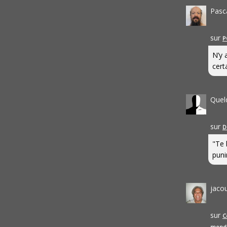
Pasc
sur
P
N’y 
cert
Quel
sur
D
"Te 
punir
jaco
sur
C
mond