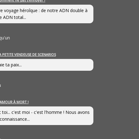
omment ne pas s’ennuyer ?
e voyage héroîque : de notre ADN double à
e ADN total...
qu'un
A PETITE VENDEUSE DE SCENARIOS
ie ta paix...
u
’AMOUR À MORT !
t toi... c'est moi - c'est l'homme ! Nous avons
connaissance...