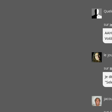
Quel
sur
J
AAH
Voilà
le j
sur
M
Je d
"Sel
jaco
sur