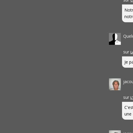
C
Notr
notr
Quel
sur
L
Je pa
jaco
sur
L
C'es
une 