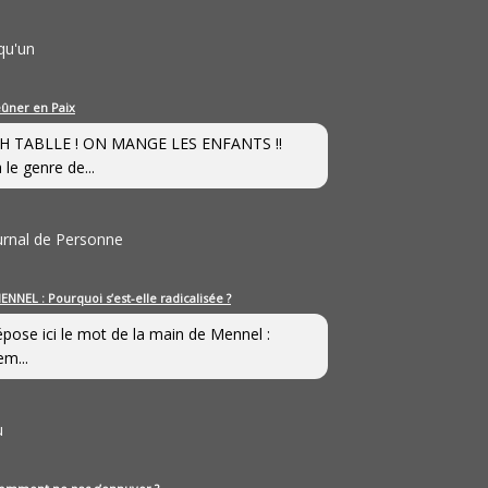
qu'un
eûner en Paix
H TABLLE ! ON MANGE LES ENFANTS !!
 le genre de...
ournal de Personne
ENNEL : Pourquoi s’est-elle radicalisée ?
épose ici le mot de la main de Mennel :
em...
u