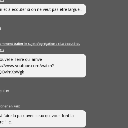
ir et à écouter si on ne veut pas être largué...
u
omment traiter le sujet d’agrégation : « La beauté du
e »
ouvelle Terre qui arrive
s://www.youtube.com/watch?
QOvlmXbWgk
qu'un
eûner en Paix
st faire la paix avec ceux qui vous font la
e." Je...