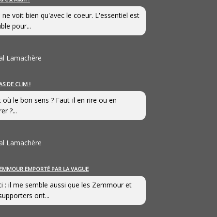
 ne voit bien qu'avec le coeur. L'essentiel est
ible pour...
al Lamachère
AS DE CLIM !
st où le bon sens ? Faut-il en rire ou en
er ?...
al Lamachère
EMMOUR EMPORTÉ PAR LA VAGUE
i : il me semble aussi que les Zemmour et
supporters ont...