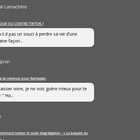
al Lamachère
OUR OU CONTRE TIKTOK ?
a-t-il pas un souci à perdre sa vie d'une
aine façon...
qu'un
e la retenue pour Ramadan
laisser vivre, je ne vois guère mieux pour te
." Ho...
u
omment traiter le sujet d’agrégation : « La beauté du
e »