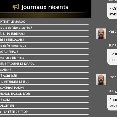
Journaux récents
« On
invis
YPTE ET LE MAROC
ie : la défaite et après ?
Pasc
RIE… PLEURE PAS !
RES SÉNÉGALAIS !
sur
P
ya défie l’Amérique
C AU FINAL !
Il e
 menace islamiste
pleur
GÉRIE TAQUINE LE MAROC
t Allah ?
ÉTÉ AGRESSÉE
Pasc
IL INTERDIRE LE JEU ?
IS ACHRAF HAKIMI
sur
Z
NCHON BALLON D’OR
Souc
E CLIM !
ses 
É ALGÉRIEN
n – LA FÊTE DE TROP