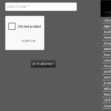
L’ÉG
Algér
ALGÉ
PAUV
Dziri
MARO
Sous
L’AL
Où es
J’AI 
FAUT-
JE SU
MÉLE
PAS D
L’ÉT
21jui