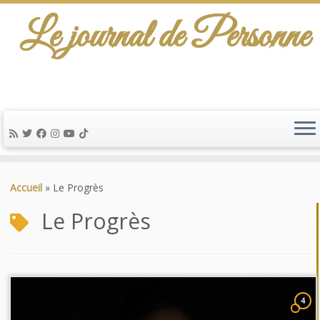
Le journal de Personne
Passer
au
Accueil
»
Le Progrès
contenu
Le Progrès
4