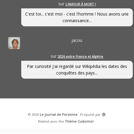
sur
L’AMOUR À MORT !
C'est toi... c'est moi - c'est l'homme ! Nous avons une
connaissance...
jacou
sur
2026 entre France et Algérie
Par curiosité j'ai regardé sur Wikipédia les dates des
conquêtes des pays...
·
© 2026
Le journal de Personne
·
Propulsé par
·
Réalisé avec the
Thème Customizr
·