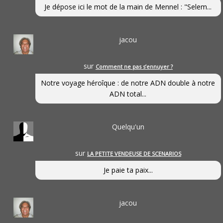
Je dépose ici le mot de la main de Mennel : "Selem...
jacou
sur
Comment ne pas s’ennuyer ?
Notre voyage héroîque : de notre ADN double à notre
ADN total...
Quelqu'un
sur
LA PETITE VENDEUSE DE SCENARIOS
Je paie ta paix...
jacou