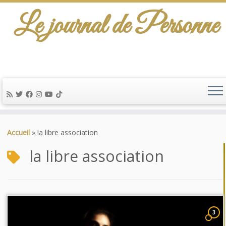
Le journal de Personne
Passer
au
Accueil
»
la libre association
contenu
la libre association
3