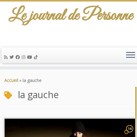
Le journal de Personne
De l'info-scénario pour traiter une question
d'actualité…
Passer
au
Accueil
»
la gauche
contenu
la gauche
14