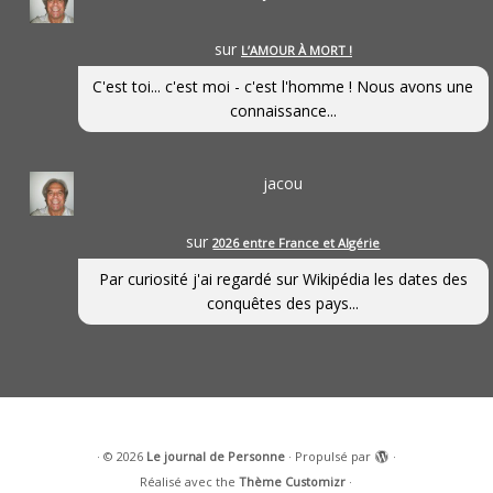
sur
L’AMOUR À MORT !
C'est toi... c'est moi - c'est l'homme ! Nous avons une
connaissance...
jacou
sur
2026 entre France et Algérie
Par curiosité j'ai regardé sur Wikipédia les dates des
conquêtes des pays...
·
© 2026
Le journal de Personne
·
Propulsé par
·
Réalisé avec the
Thème Customizr
·