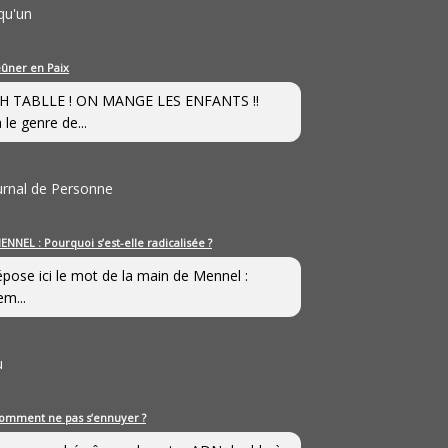
qu'un
eûner en Paix
H TABLLE ! ON MANGE LES ENFANTS !!
 le genre de...
ournal de Personne
ENNEL : Pourquoi s’est-elle radicalisée ?
épose ici le mot de la main de Mennel :
em...
u
omment ne pas s’ennuyer ?