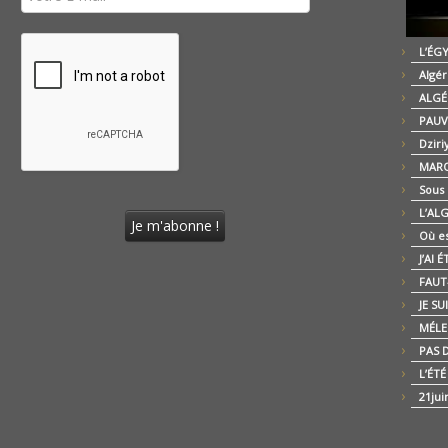
L’ÉG
Algér
ALGÉ
PAUV
Dziri
MARO
Sous
L’AL
Où es
J’AI 
FAUT-
JE SU
MÉLE
PAS D
L’ÉT
21jui