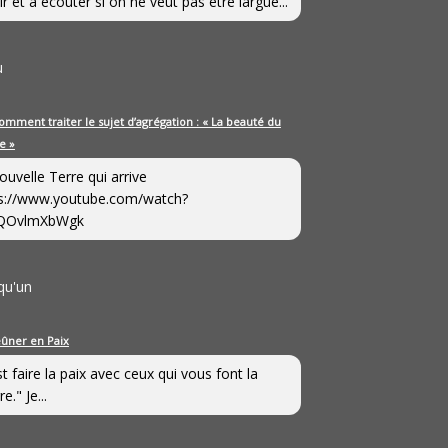
ir et à écouter si on ne veut pas être largué...
u
omment traiter le sujet d’agrégation : « La beauté du
e »
ouvelle Terre qui arrive
s://www.youtube.com/watch?
QOvlmXbWgk
qu'un
eûner en Paix
st faire la paix avec ceux qui vous font la
e." Je...