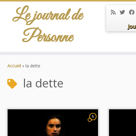
Le journal de
Jou
Personne
Passer
au
Accueil
»
la dette
contenu
la dette
5