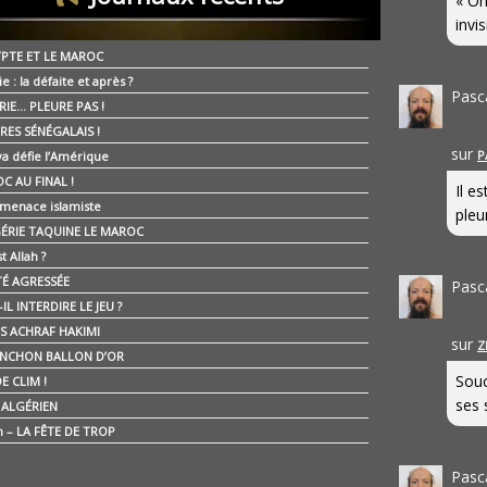
« On
invis
YPTE ET LE MAROC
ie : la défaite et après ?
Pasc
RIE… PLEURE PAS !
RES SÉNÉGALAIS !
sur
P
ya défie l’Amérique
C AU FINAL !
Il e
 menace islamiste
pleur
GÉRIE TAQUINE LE MAROC
t Allah ?
ÉTÉ AGRESSÉE
Pasc
IL INTERDIRE LE JEU ?
IS ACHRAF HAKIMI
sur
Z
NCHON BALLON D’OR
Souc
E CLIM !
ses 
É ALGÉRIEN
n – LA FÊTE DE TROP
Pasc