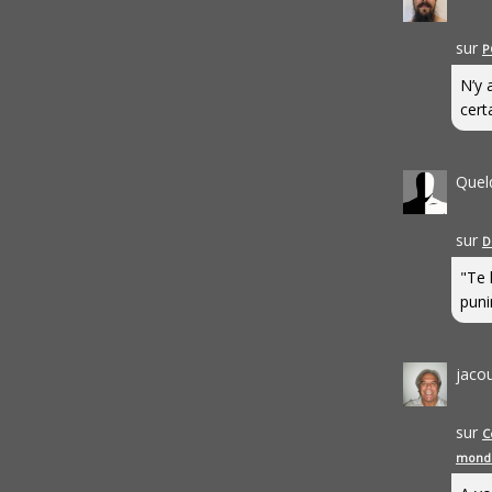
sur
P
N’y 
cert
Quel
sur
D
"Te 
punir
jaco
sur
C
mond