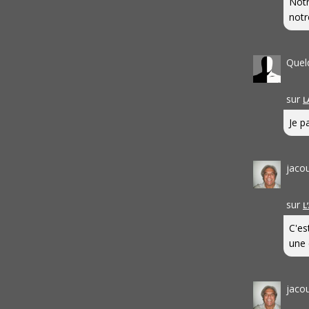
Notr
notr
Quel
sur
L
Je pa
jaco
sur
L
C'es
une 
jaco