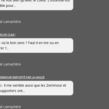
 ne voit bien qu'avec le coeur. L'essentiel est
ible pour...
al Lamachère
AS DE CLIM !
st où le bon sens ? Faut-il en rire ou en
er ?...
al Lamachère
EMMOUR EMPORTÉ PAR LA VAGUE
i : il me semble aussi que les Zemmour et
supporters ont...
al Lamachère