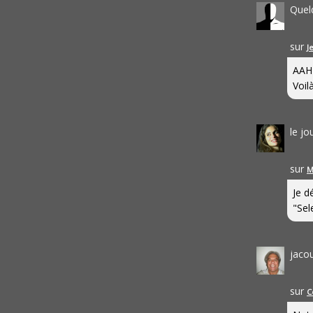
Quel
sur
J
AAH
Voilà
le j
sur
M
Je d
"Sel
jaco
sur
C