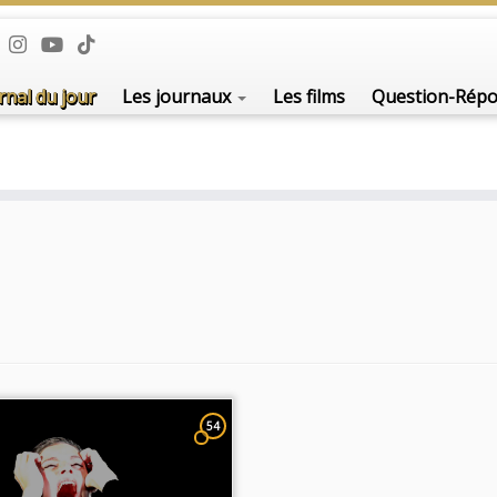
rnal du jour
Les journaux
Les films
Question-Rép
54