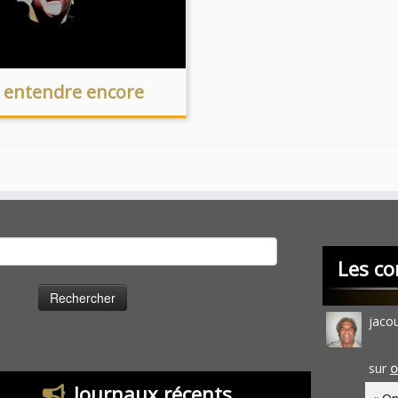
s entendre encore
cher :
Les co
jaco
sur
O
Journaux récents