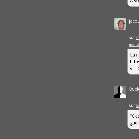
A vo
jaco
sur
C
mond
La n
http
v=T
Quel
sur
J
"C’e
guerr