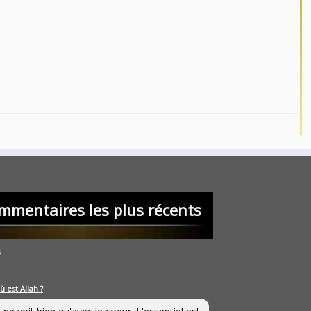
mmentaires les plus récents
u
ù est Allah ?