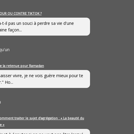
OUR OU CONTRE TIKTOK ?
a-t-il pas un souci à perdre sa vie d'une
aine façon...
qu'un
e la retenue pour Ramadan
laisser vivre, je ne vois guère mieux pour te
." Ho...
u
omment traiter le sujet d’agrégation : « La beauté du
e »