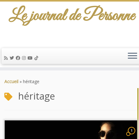
Le journal de Personne
Passer
au
Accueil
»
héritage
contenu
héritage
1