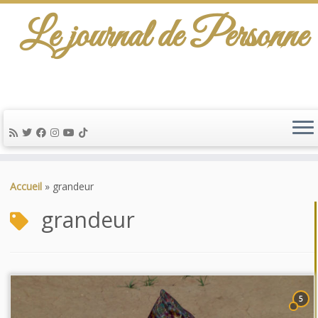
Le journal de Personne
Passer
au
Accueil
»
grandeur
contenu
grandeur
5