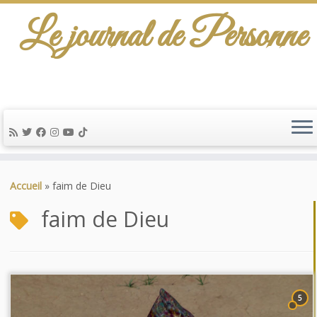
Le journal de Personne
Passer
au
Accueil
»
faim de Dieu
contenu
faim de Dieu
5