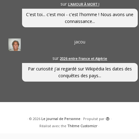
sur
L’AMOUR À MORT !
C'est toi... c'est moi - c'est l'homme ! Nous avons une
connaissance...
jacou
sur
2026 entre France et Algérie
Par curiosité j'ai regardé sur Wikipédia les dates des
conquêtes des pays...
·
© 2026
Le journal de Personne
·
Propulsé par
·
Réalisé avec the
Thème Customizr
·