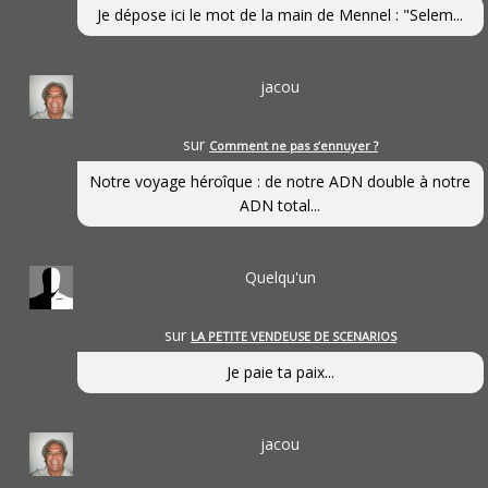
Je dépose ici le mot de la main de Mennel : "Selem...
jacou
sur
Comment ne pas s’ennuyer ?
Notre voyage héroîque : de notre ADN double à notre
ADN total...
Quelqu'un
sur
LA PETITE VENDEUSE DE SCENARIOS
Je paie ta paix...
jacou