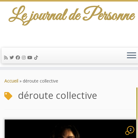
Le journal de Personne
Passer
au
Accueil
»
déroute collective
contenu
déroute collective
2