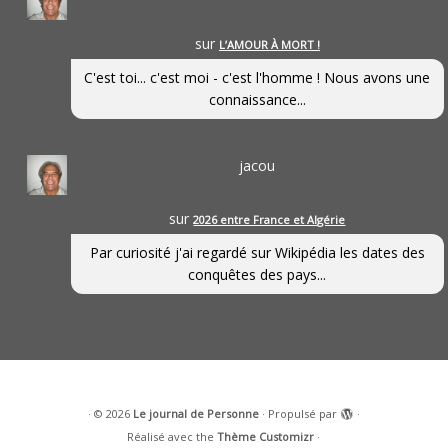
sur
L’AMOUR À MORT !
C'est toi... c'est moi - c'est l'homme ! Nous avons une
connaissance...
jacou
sur
2026 entre France et Algérie
Par curiosité j'ai regardé sur Wikipédia les dates des
conquêtes des pays...
·
© 2026
Le journal de Personne
·
Propulsé par
·
Réalisé avec the
Thème Customizr
·