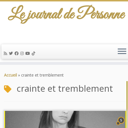
Le journal de Personne
Passer
au
Accueil
»
crainte et tremblement
contenu
crainte et tremblement
5