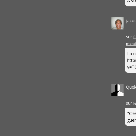
A vo
jaco
sur
C
mond
La n
http
v=T
Quel
sur
J
"C’e
guerr