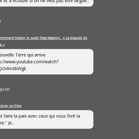
ir et à écouter si on ne veut pas être largué...
u
omment traiter le sujet d’agrégation : « La beauté du
e »
ouvelle Terre qui arrive
s://www.youtube.com/watch?
QOvlmXbWgk
qu'un
eûner en Paix
st faire la paix avec ceux qui vous font la
e." Je...