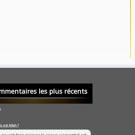
mmentaires les plus récents
u
ù est Allah ?