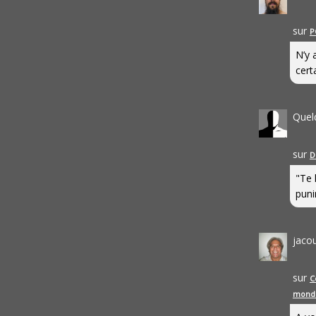
sur
P
N’y 
cert
Quel
sur
D
"Te 
punir
jaco
sur
C
mond