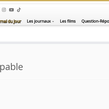
rnal du jour
Les journaux
Les films
Question-Rép
pable