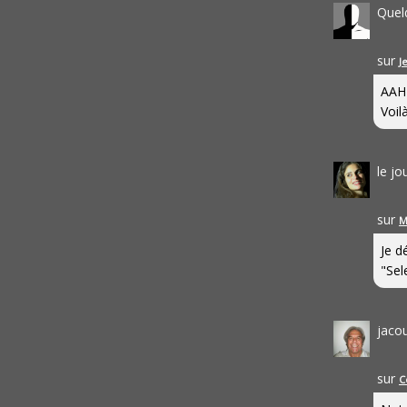
Quel
sur
J
AAH
Voilà
le j
sur
M
Je d
"Sel
jaco
sur
C