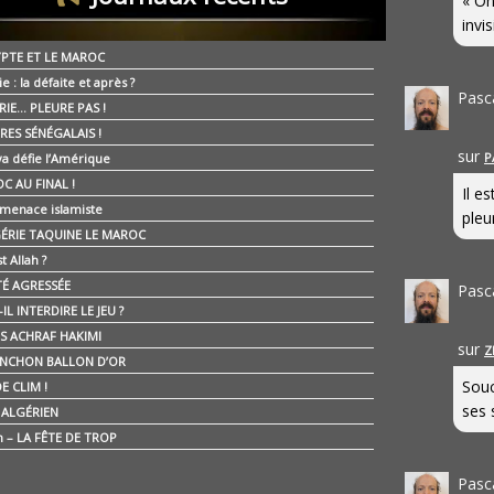
« On
invis
YPTE ET LE MAROC
ie : la défaite et après ?
Pasc
RIE… PLEURE PAS !
RES SÉNÉGALAIS !
sur
P
ya défie l’Amérique
C AU FINAL !
Il e
 menace islamiste
pleur
GÉRIE TAQUINE LE MAROC
t Allah ?
ÉTÉ AGRESSÉE
Pasc
IL INTERDIRE LE JEU ?
IS ACHRAF HAKIMI
sur
Z
NCHON BALLON D’OR
Souc
E CLIM !
ses 
É ALGÉRIEN
n – LA FÊTE DE TROP
Pasc