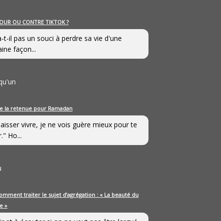
OUR OU CONTRE TIKTOK ?
a-t-il pas un souci à perdre sa vie d'une
aine façon...
qu'un
e la retenue pour Ramadan
laisser vivre, je ne vois guère mieux pour te
." Ho...
u
omment traiter le sujet d’agrégation : « La beauté du
e »