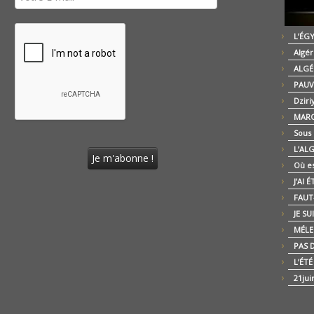
L’ÉG
Algér
ALGÉ
PAUV
Dziri
MARO
Sous
L’AL
Où es
J’AI 
FAUT-
JE SU
MÉLE
PAS D
L’ÉT
21jui