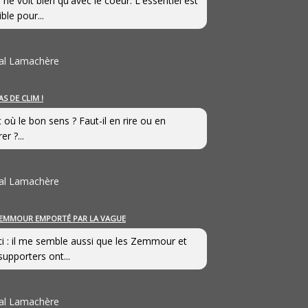
 ne voit bien qu'avec le coeur. L'essentiel est
ible pour...
al Lamachère
AS DE CLIM !
st où le bon sens ? Faut-il en rire ou en
er ?...
al Lamachère
EMMOUR EMPORTÉ PAR LA VAGUE
i : il me semble aussi que les Zemmour et
supporters ont...
al Lamachère