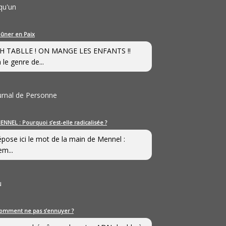
qu'un
eûner en Paix
H TABLLE ! ON MANGE LES ENFANTS !!
 le genre de...
ournal de Personne
ENNEL : Pourquoi s’est-elle radicalisée ?
épose ici le mot de la main de Mennel :
em...
u
omment ne pas s’ennuyer ?