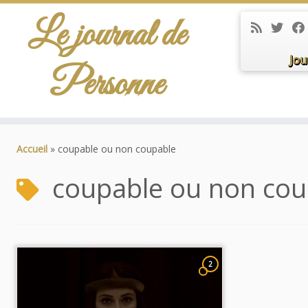
Le journal de
Jou
Personne
Passer
au
Accueil
»
coupable ou non coupable
contenu
coupable ou non cou
2