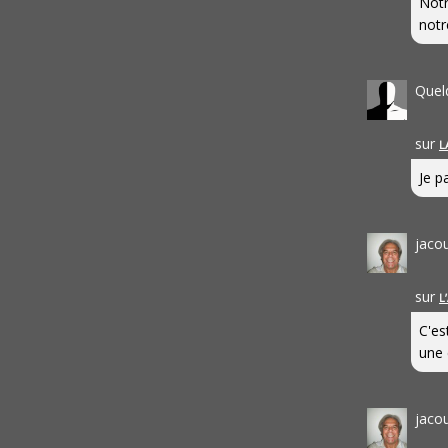
Notr
notr
Quel
sur
L
Je pa
jaco
sur
L
C'es
une 
jaco