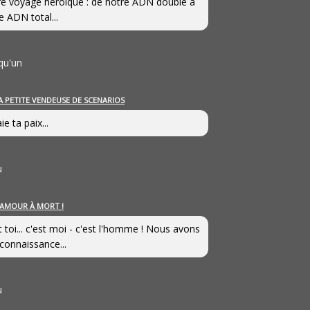
e voyage héroîque : de notre ADN double à
e ADN total...
qu'un
A PETITE VENDEUSE DE SCENARIOS
ie ta paix...
u
’AMOUR À MORT !
t toi... c'est moi - c'est l'homme ! Nous avons
connaissance...
u