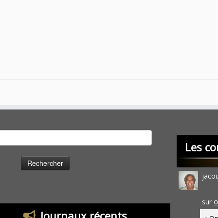
cher :
Les co
jaco
sur
O
Journaux récents