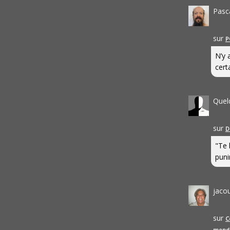
Pasc
sur
P
N’y 
cert
Quel
sur
D
"Te 
punir
jaco
sur
C
mond