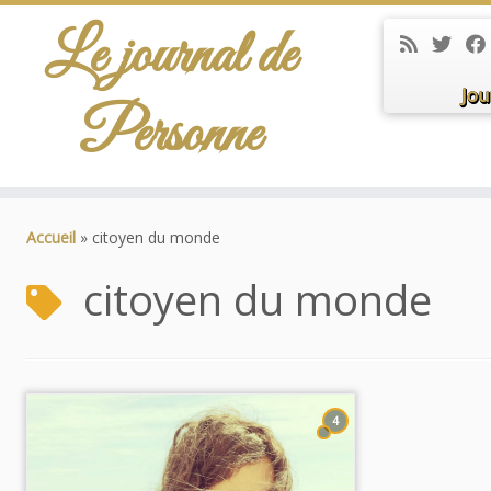
Le journal de
Jou
Personne
Passer
au
Accueil
»
citoyen du monde
contenu
citoyen du monde
4