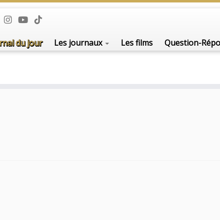
rnal du jour
Les journaux
Les films
Question-Rép