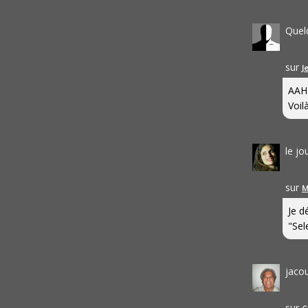
Quel
sur
J
AAH
Voilà
le j
sur
M
Je d
"Sel
jaco
sur