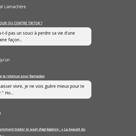
al Lamachère
OUR OU CONTRE TIKTOK ?
a-t-il pas un souci à perdre sa vie d'une
aine façon...
qu'un
e la retenue pour Ramadan
laisser vivre, je ne vois guère mieux pour te
." Ho...
u
omment traiter le sujet d’agrégation : « La beauté du
e »