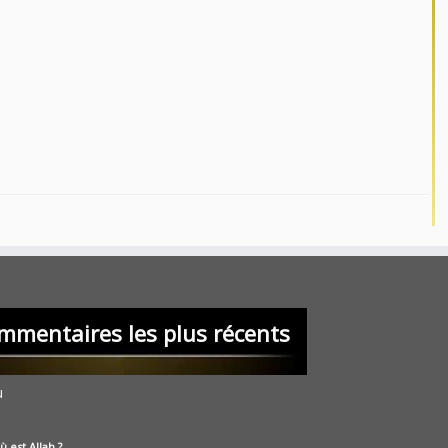
mmentaires les plus récents
u
ù est Allah ?