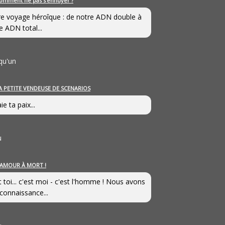
omment ne pas s’ennuyer ?
e voyage héroîque : de notre ADN double à
e ADN total...
qu'un
A PETITE VENDEUSE DE SCENARIOS
ie ta paix...
u
’AMOUR À MORT !
t toi... c'est moi - c'est l'homme ! Nous avons
connaissance...