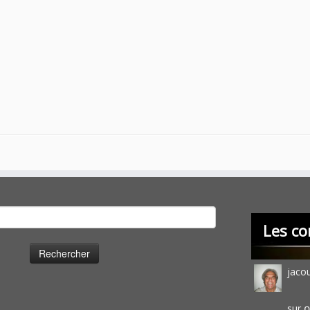
cher :
Les co
jaco
sur
O