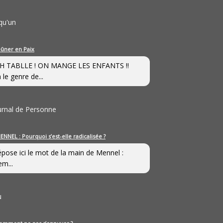
qu'un
eûner en Paix
H TABLLE ! ON MANGE LES ENFANTS !!
 le genre de...
ournal de Personne
ENNEL : Pourquoi s’est-elle radicalisée ?
épose ici le mot de la main de Mennel :
em...
u