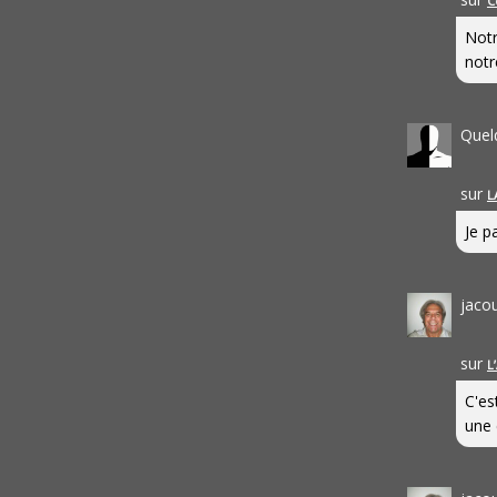
C
Notr
notr
Quel
sur
L
Je pa
jaco
sur
L
C'es
une 