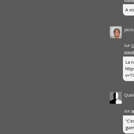
A vo
jaco
sur
C
mond
La n
http
v=T
Quel
sur
J
"C’e
guerr