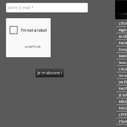
L’ÉG
Algér
ALGÉ
PAUV
Dziri
MARO
Sous
L’AL
Où es
J’AI 
FAUT-
JE SU
MÉLE
PAS D
L’ÉT
21jui