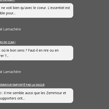
 ne voit bien qu'avec le coeur. L'essentiel est
ible pour...
al Lamachère
AS DE CLIM !
st où le bon sens ? Faut-il en rire ou en
er ?...
al Lamachère
EMMOUR EMPORTÉ PAR LA VAGUE
i : il me semble aussi que les Zemmour et
supporters ont...