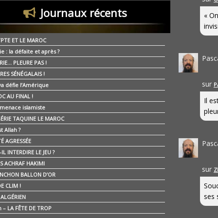
Journaux récents
« On
invis
YPTE ET LE MAROC
ie : la défaite et après ?
Pasc
RIE… PLEURE PAS !
RES SÉNÉGALAIS !
sur
P
ya défie l’Amérique
C AU FINAL !
Il e
 menace islamiste
pleur
GÉRIE TAQUINE LE MAROC
t Allah ?
ÉTÉ AGRESSÉE
Pasc
IL INTERDIRE LE JEU ?
IS ACHRAF HAKIMI
sur
Z
NCHON BALLON D’OR
Souc
E CLIM !
ses 
É ALGÉRIEN
n – LA FÊTE DE TROP