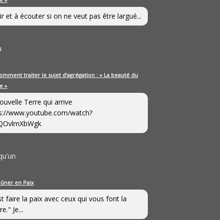
ir et à écouter si on ne veut pas être largué...
u
omment traiter le sujet d’agrégation : « La beauté du
e »
ouvelle Terre qui arrive
s://www.youtube.com/watch?
QOvlmXbWgk
qu'un
eûner en Paix
st faire la paix avec ceux qui vous font la
e." Je...