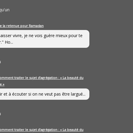
qu'un
e la retenue pour Ramadan
laisser vivre, je ne vois guère mieux pour te
." Ho...
u
omment traiter le sujet d’agrégation : « La beauté du
e »
ir et à écouter si on ne veut pas être largué...
u
omment traiter le sujet d’agrégation : « La beauté du