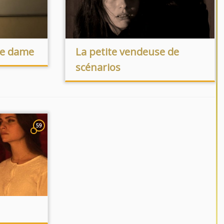
re dame
La petite vendeuse de
scénarios
59