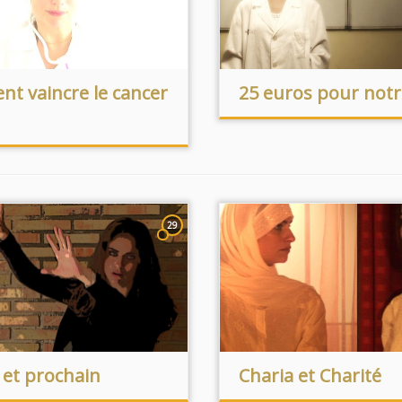
t vaincre le cancer
25 euros pour not
29
 et prochain
Charia et Charité