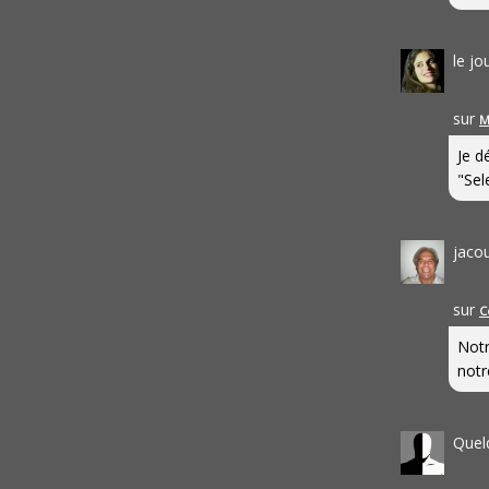
le j
sur
M
Je d
"Sel
jaco
sur
C
Notr
notr
Quel