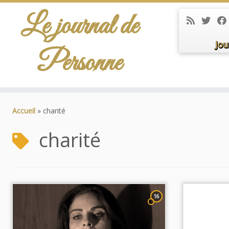
Le journal de
Jou
Personne
Passer
au
Accueil
»
charité
contenu
charité
16