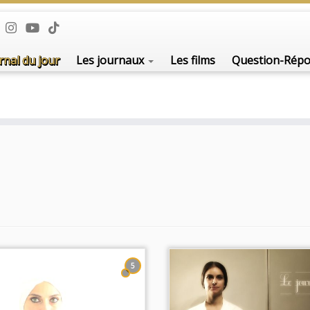
De l'i
rnal du jour
Les journaux
Les films
Question-Rép
5