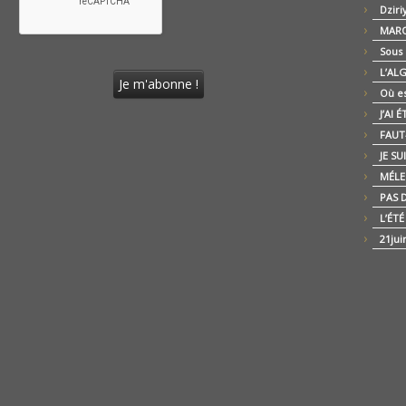
Dziri
MARO
Sous
L’AL
Où es
J’AI 
FAUT-
JE SU
MÉLE
PAS D
L’ÉT
21jui