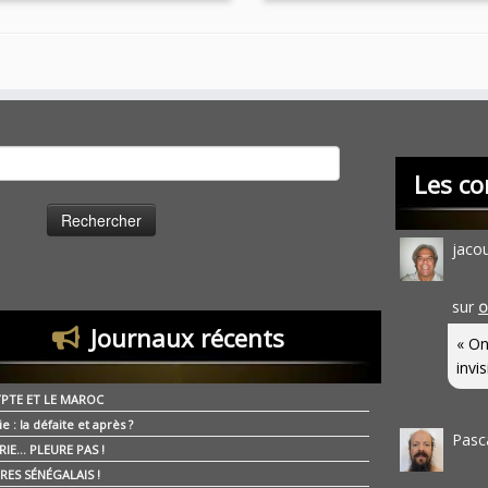
cher :
Les co
jaco
sur
O
Journaux récents
« On
invis
YPTE ET LE MAROC
ie : la défaite et après ?
Pasc
RIE… PLEURE PAS !
RES SÉNÉGALAIS !