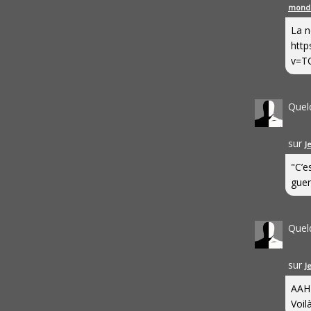
mond
La n
http
v=T
Quel
sur
J
"C’e
guerr
Quel
sur
J
AAH
Voilà