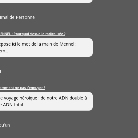
ournal de Personne
ENNEL : Pourquoi s’est-elle radicalisée ?
épose ici le mot de la main de Mennel :
em...
u
omment ne pas s’ennuyer ?
e voyage héroîque : de notre ADN double à
e ADN total...
qu'un