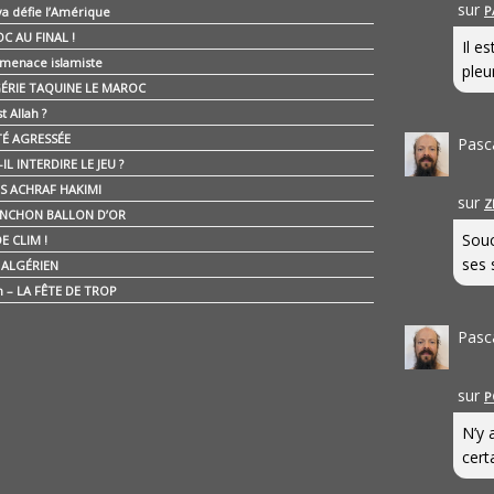
sur
P
ya défie l’Amérique
C AU FINAL !
Il e
 menace islamiste
pleur
GÉRIE TAQUINE LE MAROC
t Allah ?
ÉTÉ AGRESSÉE
Pasc
IL INTERDIRE LE JEU ?
IS ACHRAF HAKIMI
sur
Z
NCHON BALLON D’OR
Souc
E CLIM !
ses 
É ALGÉRIEN
n – LA FÊTE DE TROP
Pasc
sur
P
N’y 
cert