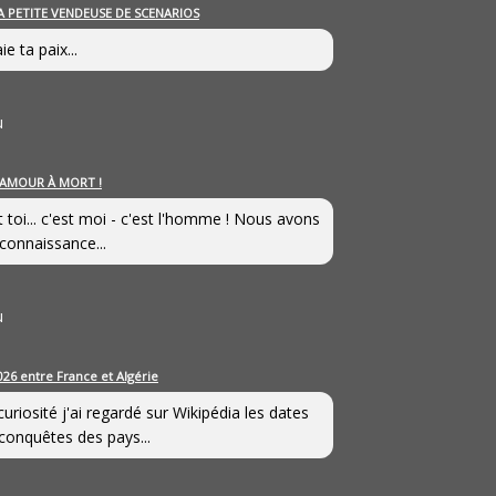
A PETITE VENDEUSE DE SCENARIOS
ie ta paix...
u
’AMOUR À MORT !
t toi... c'est moi - c'est l'homme ! Nous avons
connaissance...
u
026 entre France et Algérie
curiosité j'ai regardé sur Wikipédia les dates
conquêtes des pays...