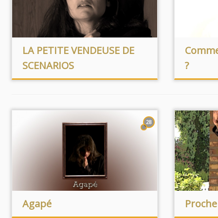
LA PETITE VENDEUSE DE
Commen
SCENARIOS
?
28
Agapé
Proche