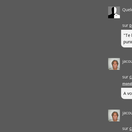
Quel
sur
D
"Te 
punir
jaco
sur
C
mond
A vo
jaco
sur
C