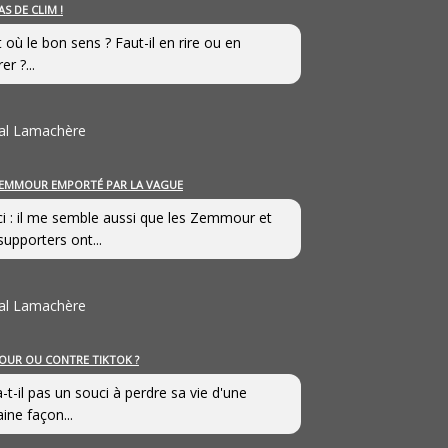
AS DE CLIM !
st où le bon sens ? Faut-il en rire ou en
er ?...
al Lamachère
EMMOUR EMPORTÉ PAR LA VAGUE
i : il me semble aussi que les Zemmour et
supporters ont...
al Lamachère
OUR OU CONTRE TIKTOK ?
a-t-il pas un souci à perdre sa vie d'une
aine façon...