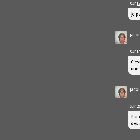
sur
L
Je pa
jaco
sur
L
C'es
une 
jaco
sur
2
Par 
des 