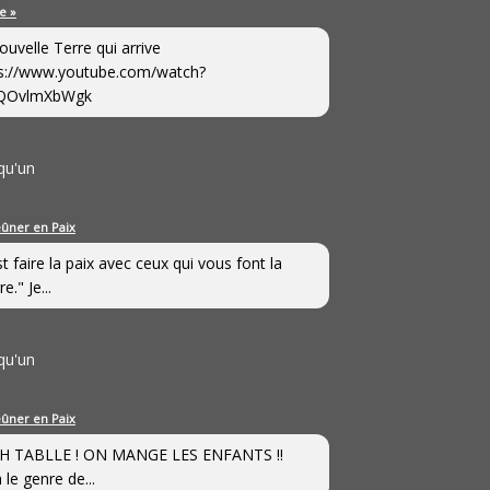
e »
ouvelle Terre qui arrive
s://www.youtube.com/watch?
QOvlmXbWgk
qu'un
eûner en Paix
st faire la paix avec ceux qui vous font la
e." Je...
qu'un
eûner en Paix
H TABLLE ! ON MANGE LES ENFANTS !!
 le genre de...