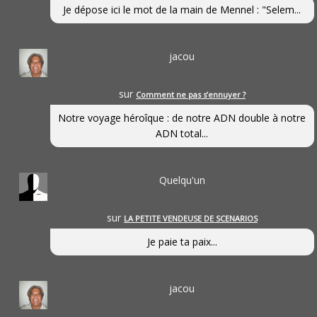
Je dépose ici le mot de la main de Mennel : "Selem...
jacou
sur
Comment ne pas s’ennuyer ?
Notre voyage héroîque : de notre ADN double à notre
ADN total...
Quelqu'un
sur
LA PETITE VENDEUSE DE SCENARIOS
Je paie ta paix...
jacou