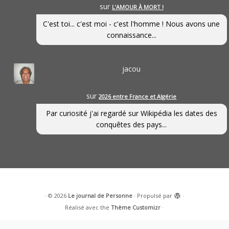
sur
L’AMOUR À MORT !
C'est toi... c'est moi - c'est l'homme ! Nous avons une
connaissance...
jacou
sur
2026 entre France et Algérie
Par curiosité j'ai regardé sur Wikipédia les dates des
conquêtes des pays...
·
© 2026
Le journal de Personne
·
Propulsé par
·
Réalisé avec the
Thème Customizr
·