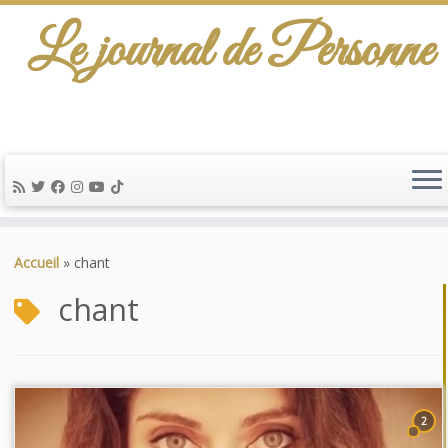
Le journal de Personne
Passer
au
Accueil
»
chant
contenu
chant
2