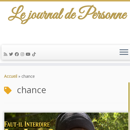
Le journal de Personne
De l'info-scénario pour traiter une question
d'actualité…
Passer
au
Accueil
»
chance
contenu
chance