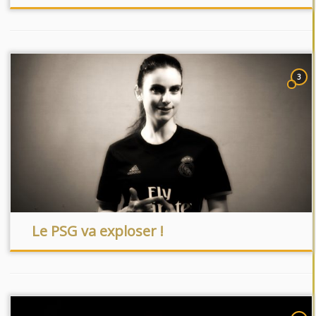
3
Le PSG va exploser !