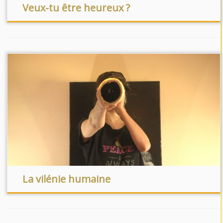
Veux-tu être heureux ?
La vilénie humaine