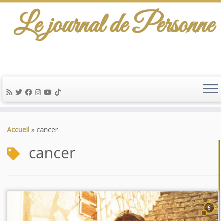
Le journal de Personne
Passer
au
Accueil
»
cancer
contenu
cancer
6