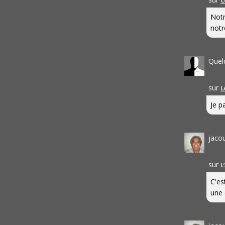
C
Notr
notr
Quel
sur
L
Je pa
jaco
sur
L
C'es
une 