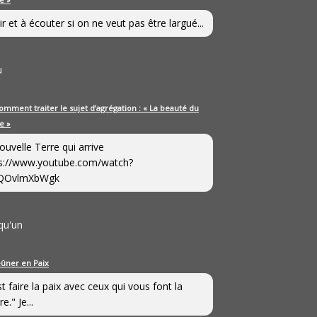
ir et à écouter si on ne veut pas être largué...
u
omment traiter le sujet d’agrégation : « La beauté du
e »
ouvelle Terre qui arrive
s://www.youtube.com/watch?
QOvlmXbWgk
qu'un
eûner en Paix
st faire la paix avec ceux qui vous font la
e." Je...