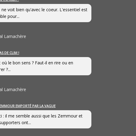
 ne voit bien qu'avec le coeur. L'essentiel est
ible pour...
al Lamachère
AS DE CLIM !
st où le bon sens ? Faut-il en rire ou en
er ?...
al Lamachère
EMMOUR EMPORTÉ PAR LA VAGUE
i : il me semble aussi que les Zemmour et
supporters ont...