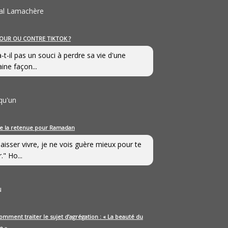
al Lamachère
OUR OU CONTRE TIKTOK ?
a-t-il pas un souci à perdre sa vie d'une
aine façon...
qu'un
e la retenue pour Ramadan
laisser vivre, je ne vois guère mieux pour te
." Ho...
u
omment traiter le sujet d’agrégation : « La beauté du
e »