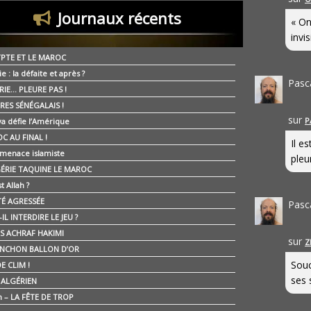
Journaux récents
« On
invis
YPTE ET LE MAROC
ie : la défaite et après ?
Pasc
RIE… PLEURE PAS !
RES SÉNÉGALAIS !
sur
P
ya défie l’Amérique
C AU FINAL !
Il e
 menace islamiste
pleur
GÉRIE TAQUINE LE MAROC
t Allah ?
ÉTÉ AGRESSÉE
Pasc
IL INTERDIRE LE JEU ?
IS ACHRAF HAKIMI
sur
Z
NCHON BALLON D’OR
Souc
E CLIM !
ses 
É ALGÉRIEN
n – LA FÊTE DE TROP