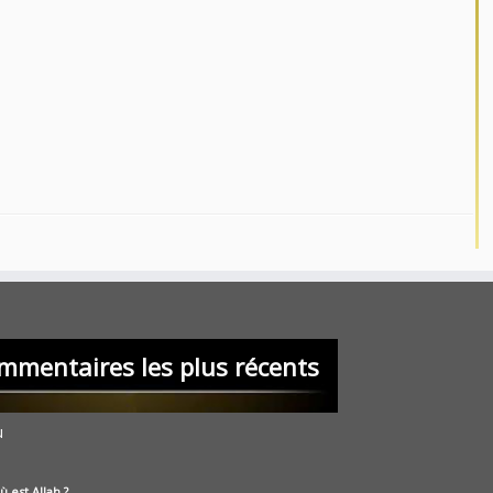
mmentaires les plus récents
u
ù est Allah ?