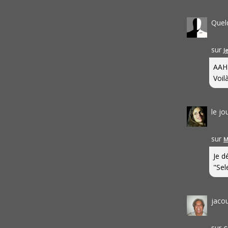
Quel
sur
J
AAH
Voilà
le j
sur
M
Je d
"Sel
jaco
sur