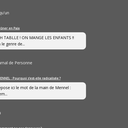
qu'un
eûner en Paix
H TABLLE ! ON MANGE LES ENFANTS !!
 le genre de...
ournal de Personne
ENNEL : Pourquoi s’est-elle radicalisée ?
épose ici le mot de la main de Mennel :
em...
u