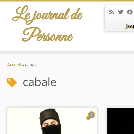
Le journal de
Jou
Personne
Passer
au
Accueil
»
cabale
contenu
cabale
2