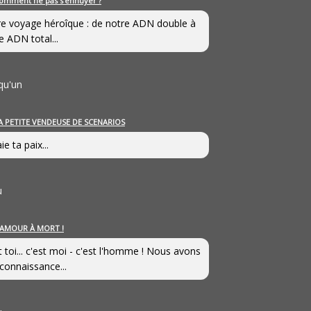
omment ne pas s’ennuyer ?
e voyage héroîque : de notre ADN double à
e ADN total...
qu'un
A PETITE VENDEUSE DE SCENARIOS
ie ta paix...
u
’AMOUR À MORT !
t toi... c'est moi - c'est l'homme ! Nous avons
connaissance...