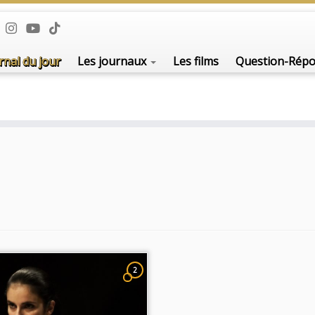
rnal du jour
Les journaux
Les films
Question-Rép
2