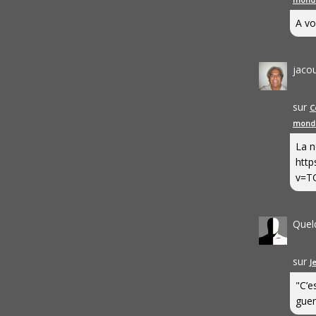
A vo
jaco
sur
C
mond
La n
http
v=T
Quel
sur
J
"C’e
guerr