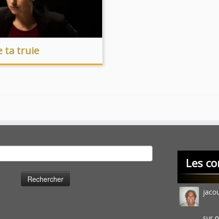
 ta truie
cher :
Les co
jaco
sur
O