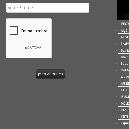
L’ÉG
Algér
ALGÉ
PAUV
Dziri
MARO
Sous
L’AL
Où es
J’AI 
FAUT-
JE SU
MÉLE
PAS D
L’ÉT
21jui