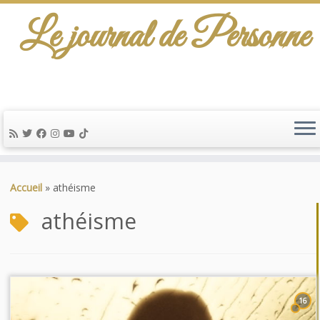
Le journal de Personne
Passer
au
Accueil
»
athéisme
contenu
athéisme
16