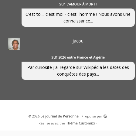
sur
L’AMOUR À MORT !
C'est toi... c'est moi - c'est l'homme ! Nous avons une
connaissance...
jacou
sur
2026 entre France et Algérie
Par curiosité j'ai regardé sur Wikipédia les dates des
conquêtes des pays...
·
© 2026
Le journal de Personne
·
Propulsé par
·
Réalisé avec the
Thème Customizr
·