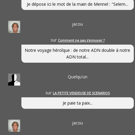
Je dépose ici le mot de la main de Mennel : "Selem...
jacou
sur
Comment ne pas s’ennuyer ?
Notre voyage héroîque : de notre ADN double à notre
ADN total...
Quelqu'un
sur
LA PETITE VENDEUSE DE SCENARIOS
Je paie ta paix...
jacou