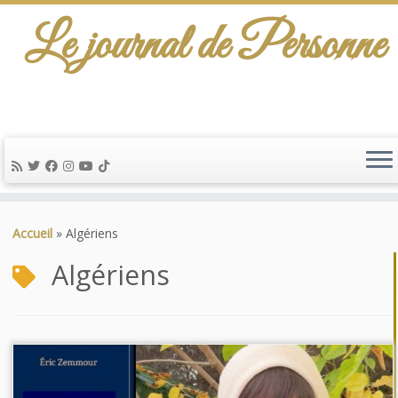
Le journal de Personne
De l'info-scénario pour traiter une question
d'actualité…
Passer
au
Accueil
»
Algériens
contenu
Algériens