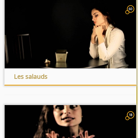
60
Les salauds
18