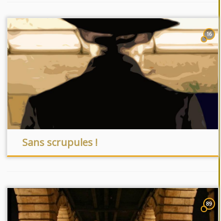
16
Sans scrupules !
89