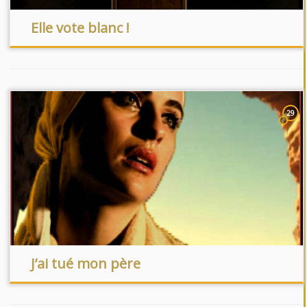
Elle vote blanc !
29
J’ai tué mon père