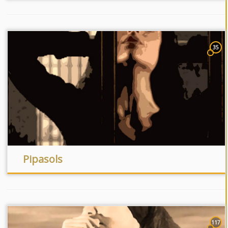
35
Pipasols
117