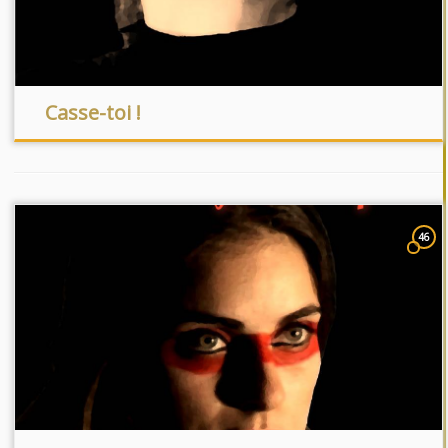
Casse-toi !
46