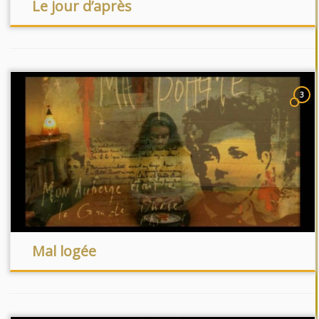
Le jour d’après
3
Mal logée