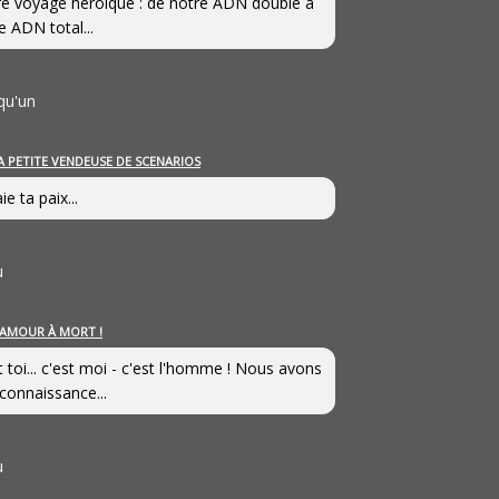
e voyage héroîque : de notre ADN double à
e ADN total...
qu'un
A PETITE VENDEUSE DE SCENARIOS
ie ta paix...
u
’AMOUR À MORT !
t toi... c'est moi - c'est l'homme ! Nous avons
connaissance...
u