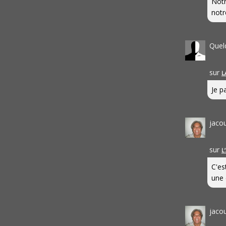
Notr
notr
Quel
sur
L
Je pa
jaco
sur
L
C'es
une 
jaco