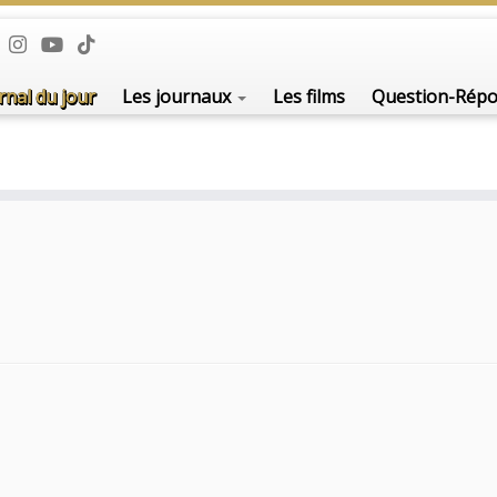
rnal du jour
Les journaux
Les films
Question-Rép