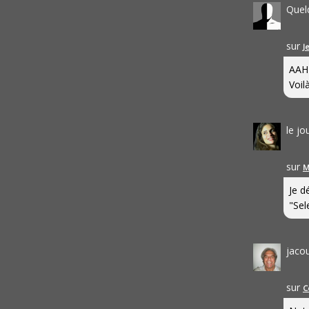
Quel
sur
J
AAH
Voilà
le j
sur
M
Je d
"Sel
jaco
sur
C