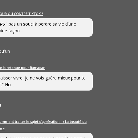
OUR OU CONTRE TIKTOK ?
a-t-il pas un souci à perdre sa vie d'une
aine façon...
qu'un
e la retenue pour Ramadan
laisser vivre, je ne vois guère mieux pour te
." Ho...
u
omment traiter le sujet d’agrégation : « La beauté du
e »