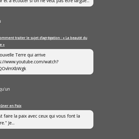
ir et à écouter si on ne veut pas être largué...
u
omment traiter le sujet d’agrégation : « La beauté du
e »
ouvelle Terre qui arrive
s://www.youtube.com/watch?
QOvlmXbWgk
qu'un
eûner en Paix
st faire la paix avec ceux qui vous font la
e." Je...