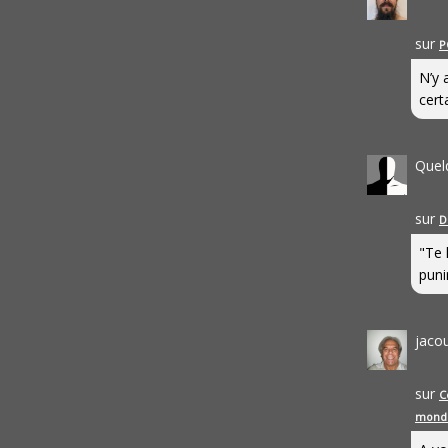
sur
P
N’y 
cert
Quel
sur
D
"Te 
punir
jaco
sur
C
mond