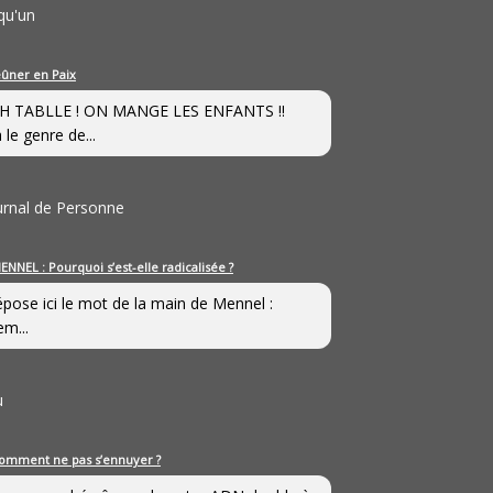
qu'un
eûner en Paix
H TABLLE ! ON MANGE LES ENFANTS !!
 le genre de...
ournal de Personne
ENNEL : Pourquoi s’est-elle radicalisée ?
épose ici le mot de la main de Mennel :
em...
u
omment ne pas s’ennuyer ?