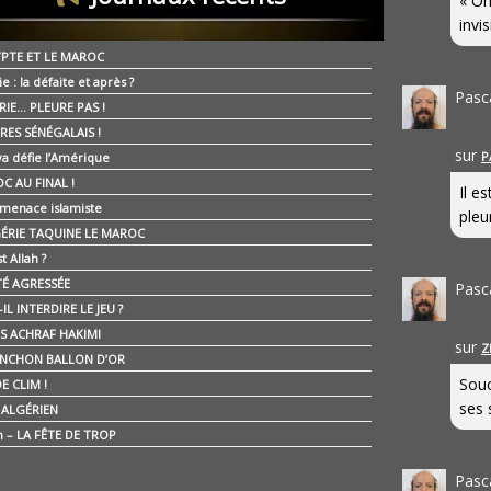
« On
invis
YPTE ET LE MAROC
ie : la défaite et après ?
Pasc
RIE… PLEURE PAS !
RES SÉNÉGALAIS !
sur
P
ya défie l’Amérique
C AU FINAL !
Il e
 menace islamiste
pleur
GÉRIE TAQUINE LE MAROC
t Allah ?
ÉTÉ AGRESSÉE
Pasc
IL INTERDIRE LE JEU ?
IS ACHRAF HAKIMI
sur
Z
NCHON BALLON D’OR
Souc
E CLIM !
ses 
É ALGÉRIEN
n – LA FÊTE DE TROP
Pasc