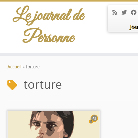
Le journal de
Jou
Personne
Passer
au
Accueil
»
torture
contenu
torture
42