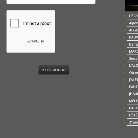
L’ÉG
Algér
ALGÉ
PAUV
Dziri
MARO
Sous
L’AL
Où es
J’AI 
FAUT-
JE SU
MÉLE
PAS D
L’ÉT
21jui