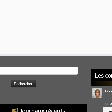
cher :
Les co
jaco
sur
O
Journaux récents