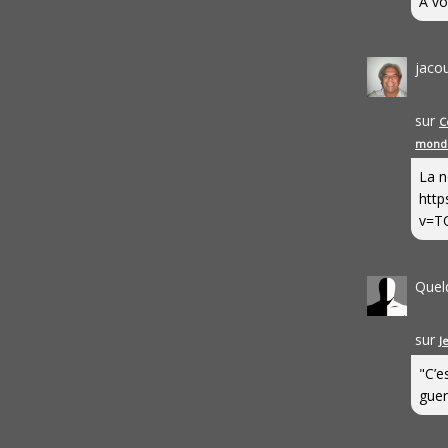
A vo
jaco
sur
C
mond
La n
http
v=T
Quel
sur
J
"C’e
guerr