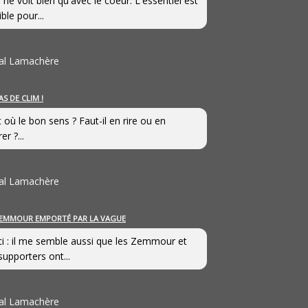
 ne voit bien qu'avec le coeur. L'essentiel est
ible pour...
al Lamachère
AS DE CLIM !
st où le bon sens ? Faut-il en rire ou en
er ?...
al Lamachère
EMMOUR EMPORTÉ PAR LA VAGUE
i : il me semble aussi que les Zemmour et
supporters ont...
al Lamachère