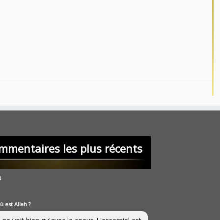
mmentaires les plus récents
u
ù est Allah ?