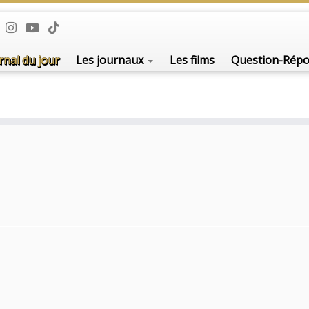
rnal du jour
Les journaux
Les films
Question-Rép