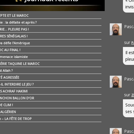
« On
invis
YPTE ET LE MAROC
ie : la défaite et après ?
Pasc
RIE… PLEURE PAS !
RES SÉNÉGALAIS !
sur
P
ya défie l’Amérique
C AU FINAL !
Il e
 menace islamiste
pleur
GÉRIE TAQUINE LE MAROC
t Allah ?
ÉTÉ AGRESSÉE
Pasc
IL INTERDIRE LE JEU ?
IS ACHRAF HAKIMI
sur
Z
NCHON BALLON D’OR
Souc
E CLIM !
ses 
É ALGÉRIEN
n – LA FÊTE DE TROP
Pasc