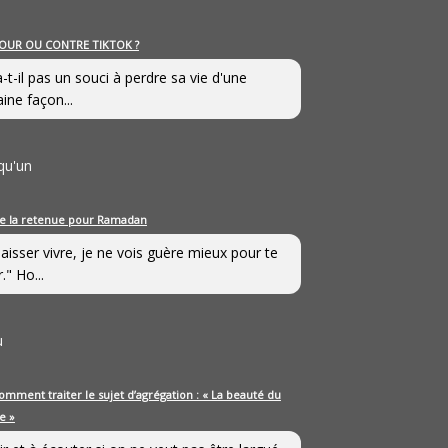
OUR OU CONTRE TIKTOK ?
a-t-il pas un souci à perdre sa vie d'une
aine façon...
qu'un
e la retenue pour Ramadan
laisser vivre, je ne vois guère mieux pour te
." Ho...
u
omment traiter le sujet d’agrégation : « La beauté du
e »