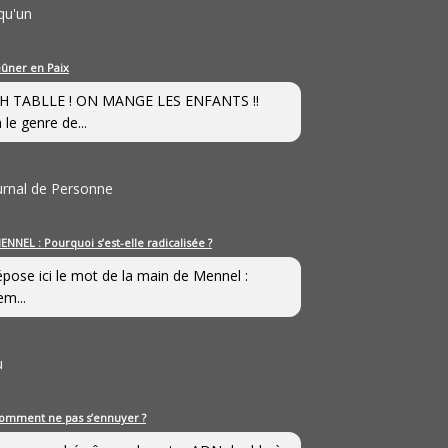
qu'un
eûner en Paix
H TABLLE ! ON MANGE LES ENFANTS !!
 le genre de...
ournal de Personne
ENNEL : Pourquoi s’est-elle radicalisée ?
épose ici le mot de la main de Mennel :
em...
u
omment ne pas s’ennuyer ?