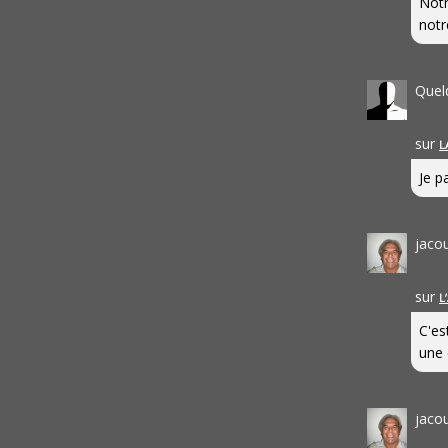
Notr
notr
Quel
sur
L
Je pa
jaco
sur
L
C'es
une 
jaco