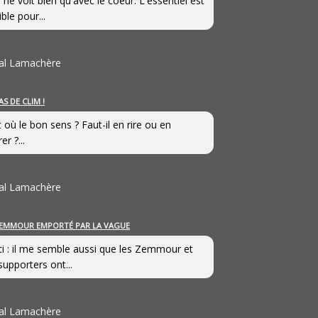
 ne voit bien qu'avec le coeur. L'essentiel est
ible pour...
al Lamachère
AS DE CLIM !
st où le bon sens ? Faut-il en rire ou en
er ?...
al Lamachère
EMMOUR EMPORTÉ PAR LA VAGUE
i : il me semble aussi que les Zemmour et
supporters ont...
al Lamachère