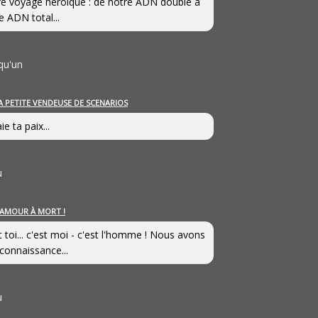
e voyage héroîque : de notre ADN double à
e ADN total...
qu'un
A PETITE VENDEUSE DE SCENARIOS
ie ta paix...
u
’AMOUR À MORT !
t toi... c'est moi - c'est l'homme ! Nous avons
connaissance...
u