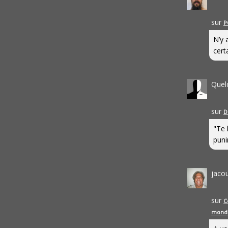
sur
P
N’y 
cert
Quel
sur
D
"Te 
punir
jaco
sur
C
mond