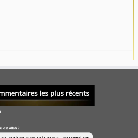
mmentaires les plus récents
u
ù est Allah ?