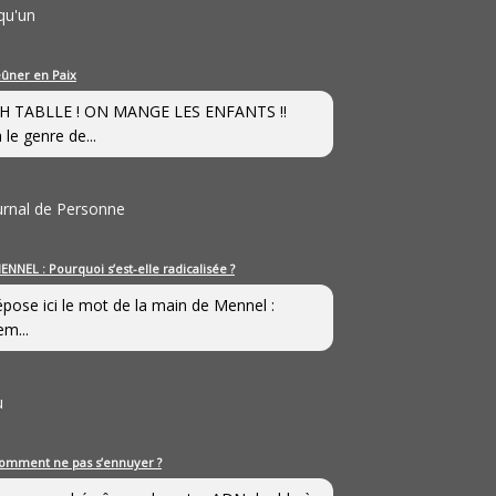
qu'un
eûner en Paix
H TABLLE ! ON MANGE LES ENFANTS !!
 le genre de...
ournal de Personne
ENNEL : Pourquoi s’est-elle radicalisée ?
épose ici le mot de la main de Mennel :
em...
u
omment ne pas s’ennuyer ?