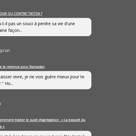
OUR OU CONTRE TIKTOK ?
a-t-il pas un souci à perdre sa vie d'une
aine façon...
qu'un
e la retenue pour Ramadan
laisser vivre, je ne vois guère mieux pour te
." Ho...
u
omment traiter le sujet d’agrégation : « La beauté du
e »