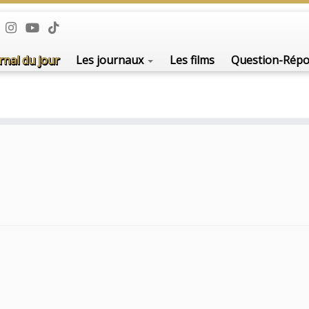
rnal du jour
Les journaux
Les films
Question-Rép