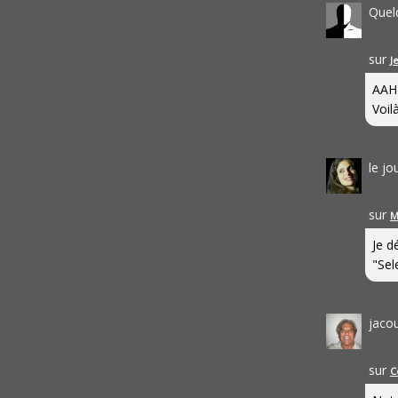
Quel
sur
J
AAH
Voilà
le j
sur
M
Je d
"Sel
jaco
sur
C