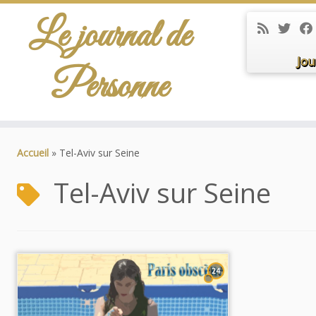
Le journal de
Jou
Personne
Passer
au
Accueil
»
Tel-Aviv sur Seine
contenu
Tel-Aviv sur Seine
24