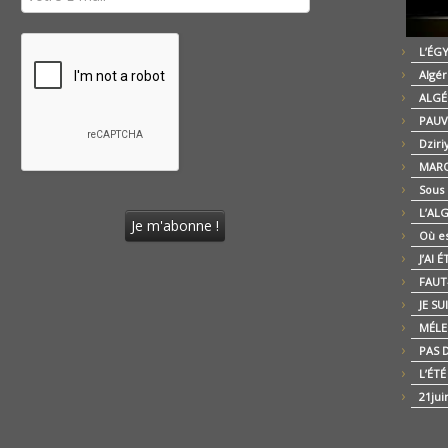
L’ÉG
Algér
ALGÉ
PAUV
Dziri
MARO
Sous
L’AL
Où es
J’AI 
FAUT-
JE SU
MÉLE
PAS D
L’ÉT
21jui