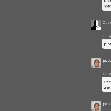
Notr
notr
Quel
sur
L
Je pa
jaco
sur
L
C'es
une 
jaco