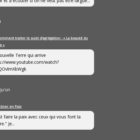
ir et à écouter si on ne veut pas être largué...
u
omment traiter le sujet d’agrégation : « La beauté du
e »
ouvelle Terre qui arrive
s://www.youtube.com/watch?
QOvlmXbWgk
qu'un
eûner en Paix
st faire la paix avec ceux qui vous font la
e." Je...