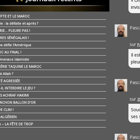
« On
invis
YPTE ET LE MAROC
ie : la défaite et après ?
Pasc
RIE… PLEURE PAS !
RES SÉNÉGALAIS !
sur
P
ya défie l’Amérique
C AU FINAL !
Il e
 menace islamiste
pleur
GÉRIE TAQUINE LE MAROC
t Allah ?
ÉTÉ AGRESSÉE
Pasc
IL INTERDIRE LE JEU ?
IS ACHRAF HAKIMI
sur
Z
NCHON BALLON D’OR
Souc
E CLIM !
ses 
É ALGÉRIEN
n – LA FÊTE DE TROP
Pasc