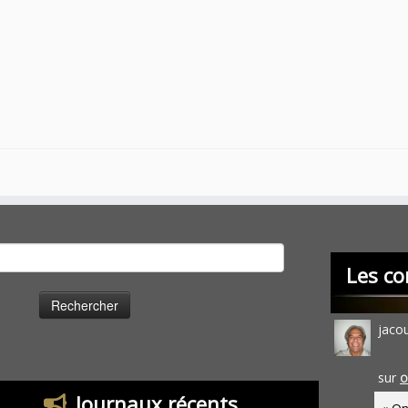
cher :
Les co
jaco
sur
O
Journaux récents