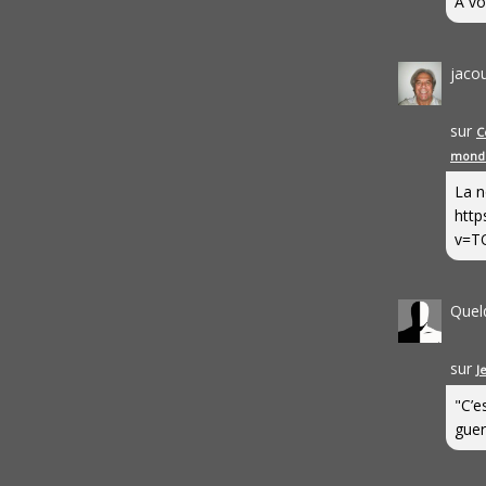
A vo
jaco
sur
C
mond
La n
http
v=T
Quel
sur
J
"C’e
guerr