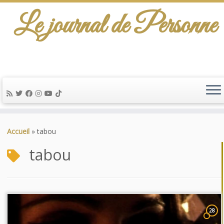
Le journal de Personne
Passer
au
Accueil
»
tabou
contenu
tabou
28