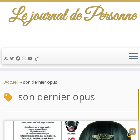
Le journal de Personne
Passer
au
Accueil
»
son dernier opus
contenu
son dernier opus
13