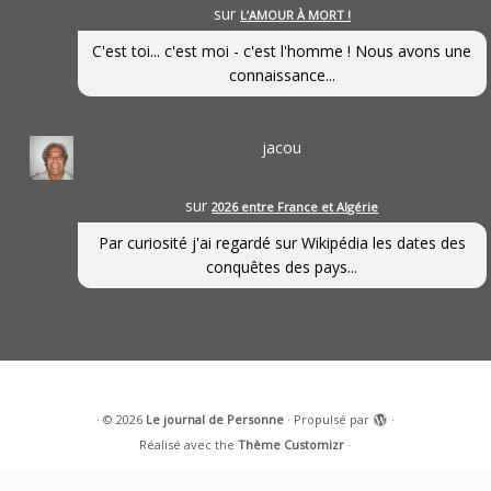
sur
L’AMOUR À MORT !
C'est toi... c'est moi - c'est l'homme ! Nous avons une
connaissance...
jacou
sur
2026 entre France et Algérie
Par curiosité j'ai regardé sur Wikipédia les dates des
conquêtes des pays...
·
© 2026
Le journal de Personne
·
Propulsé par
·
Réalisé avec the
Thème Customizr
·