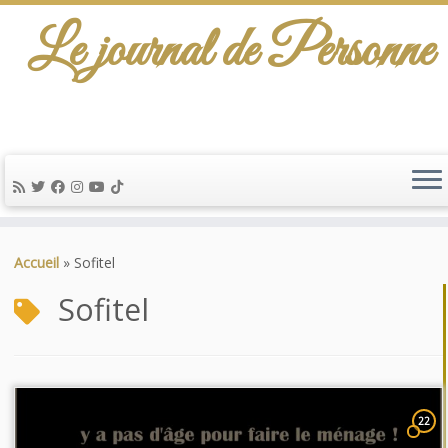
Le journal de Personne
Passer
au
Accueil
»
Sofitel
contenu
Sofitel
22