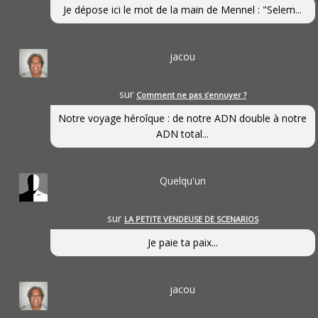
Je dépose ici le mot de la main de Mennel : "Selem...
jacou
sur
Comment ne pas s’ennuyer ?
Notre voyage héroîque : de notre ADN double à notre
ADN total...
Quelqu'un
sur
LA PETITE VENDEUSE DE SCENARIOS
Je paie ta paix...
jacou