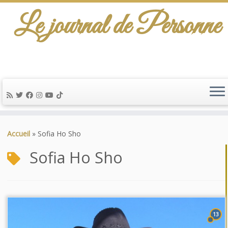
Le journal de Personne
Passer
au
Accueil
»
Sofia Ho Sho
contenu
Sofia Ho Sho
13