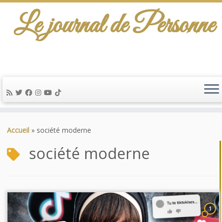
Le journal de Personne
Passer
au
Accueil
»
société moderne
contenu
société moderne
1