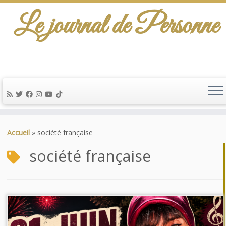
Le journal de Personne
De l'info-scénario pour traiter une question
d'actualité…
Passer
au
Accueil
»
société française
contenu
société française