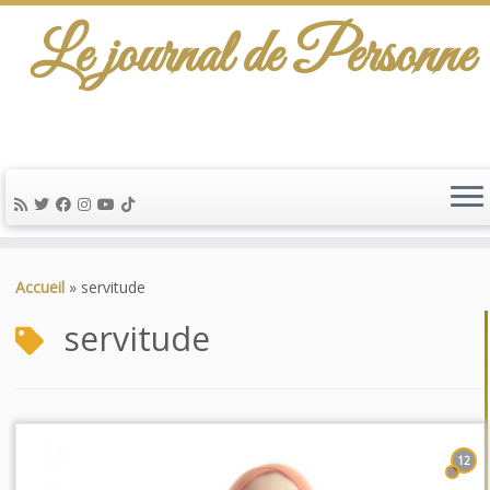
Le journal de Personne
Passer
au
Accueil
»
servitude
contenu
servitude
12