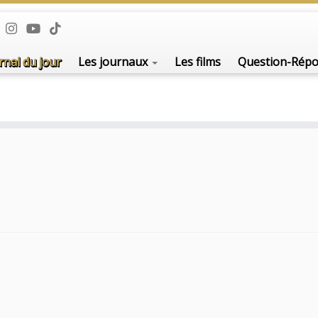
rnal du jour
Les journaux
Les films
Question-Rép