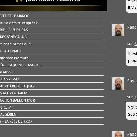
« On
invis
YPTE ET LE MAROC
ie : la défaite et après ?
Pasc
RIE… PLEURE PAS !
RES SÉNÉGALAIS !
sur
P
ya défie l’Amérique
C AU FINAL !
Il e
 menace islamiste
pleur
GÉRIE TAQUINE LE MAROC
t Allah ?
ÉTÉ AGRESSÉE
Pasc
IL INTERDIRE LE JEU ?
IS ACHRAF HAKIMI
sur
Z
NCHON BALLON D’OR
Souc
E CLIM !
ses 
É ALGÉRIEN
n – LA FÊTE DE TROP
Pasc