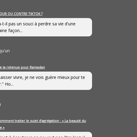
OUR OU CONTRE TIKTOK ?
a-t-il pas un souci à perdre sa vie d'une
aine façon...
qu'un
e la retenue pour Ramadan
laisser vivre, je ne vois guère mieux pour te
." Ho...
u
omment traiter le sujet d’agrégation : « La beauté du
e »