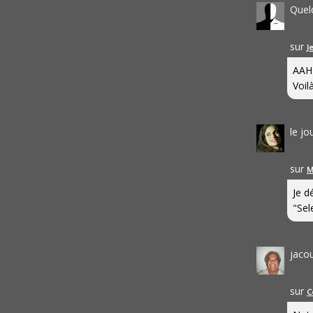
Quel
sur
J
AAH
Voilà
le j
sur
M
Je d
"Sel
jaco
sur
C