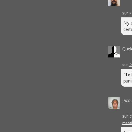
sur
P
N’y 
cert
Quel
sur
D
"Te 
punir
jaco
sur
C
mond