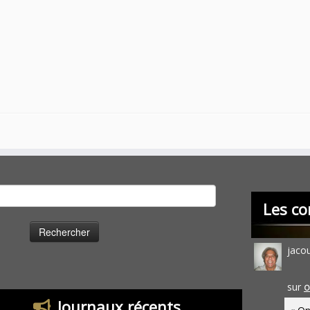
cher :
Les co
jaco
sur
O
Journaux récents