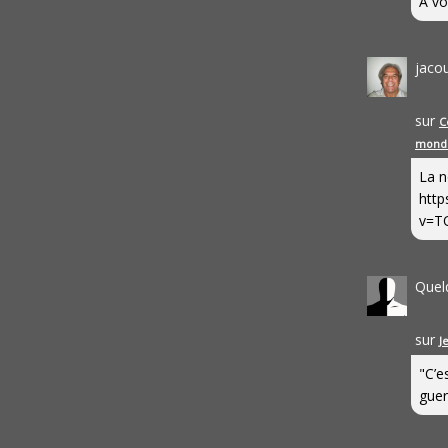
A vo
jaco
sur
C
mond
La n
http
v=T
Quel
sur
J
"C’e
guerr