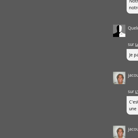
Notr
notr
Quel
sur
L
Je pa
jaco
sur
L
C'es
une 
jaco