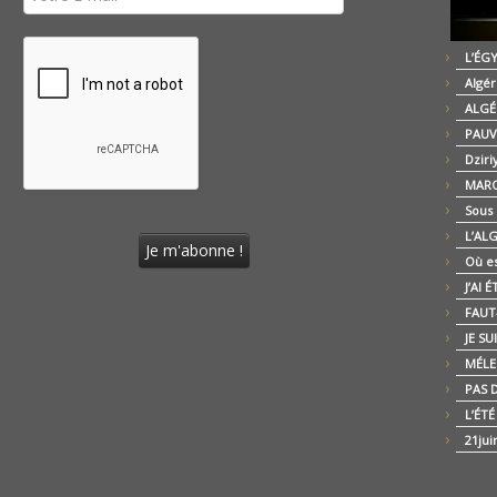
L’ÉG
Algér
ALGÉ
PAUV
Dziri
MARO
Sous
L’AL
Où es
J’AI 
FAUT-
JE SU
MÉLE
PAS D
L’ÉT
21jui