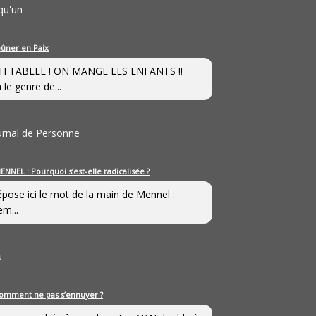
qu'un
eûner en Paix
H TABLLE ! ON MANGE LES ENFANTS !!
 le genre de...
ournal de Personne
ENNEL : Pourquoi s’est-elle radicalisée ?
épose ici le mot de la main de Mennel :
em...
u
omment ne pas s’ennuyer ?