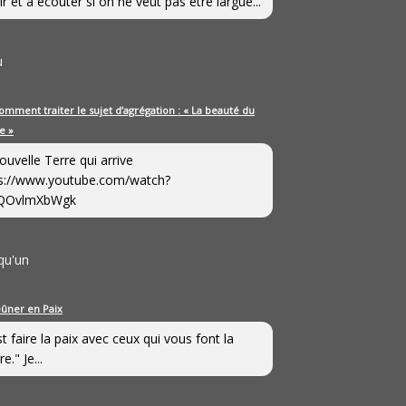
ir et à écouter si on ne veut pas être largué...
u
omment traiter le sujet d’agrégation : « La beauté du
e »
ouvelle Terre qui arrive
s://www.youtube.com/watch?
QOvlmXbWgk
qu'un
eûner en Paix
st faire la paix avec ceux qui vous font la
e." Je...