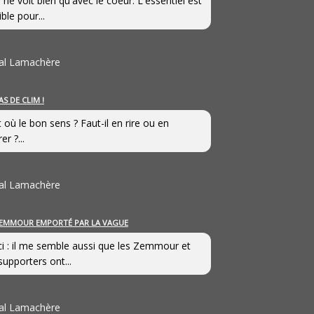
 ne voit bien qu'avec le coeur. L'essentiel est
ible pour...
al Lamachère
AS DE CLIM !
st où le bon sens ? Faut-il en rire ou en
er ?...
al Lamachère
EMMOUR EMPORTÉ PAR LA VAGUE
i : il me semble aussi que les Zemmour et
supporters ont...
al Lamachère