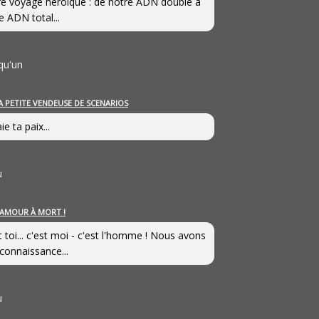
e voyage héroîque : de notre ADN double à
e ADN total...
qu'un
A PETITE VENDEUSE DE SCENARIOS
ie ta paix...
u
’AMOUR À MORT !
t toi... c'est moi - c'est l'homme ! Nous avons
connaissance...
u