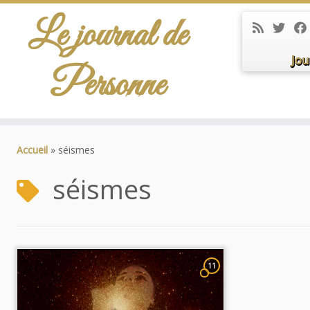
Le journal de
Jou
Personne
Passer
au
Accueil
»
séismes
contenu
séismes
11