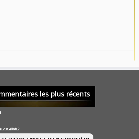
mmentaires les plus récents
u
ù est Allah ?