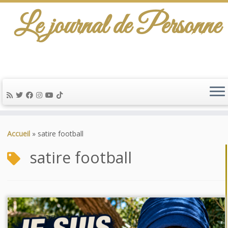
Le journal de Personne
Passer
au
Accueil
»
satire football
contenu
satire football