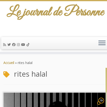
Le journal de Personne
Passer
au
Accueil
»
rites halal
contenu
rites halal
19