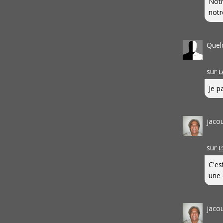
Notr
notr
Quel
sur
L
Je pa
jaco
sur
L
C'es
une 
jaco