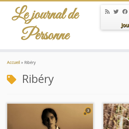
Le journal de
Jou
Personne
Passer
au
Accueil
»
Ribéry
contenu
Ribéry
3