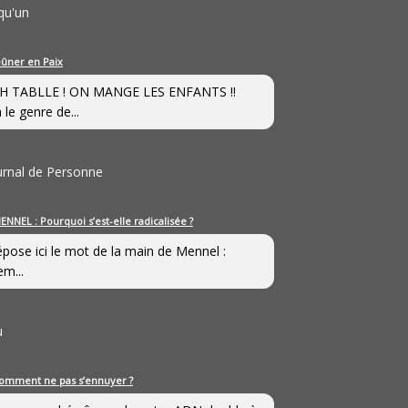
qu'un
eûner en Paix
H TABLLE ! ON MANGE LES ENFANTS !!
 le genre de...
ournal de Personne
ENNEL : Pourquoi s’est-elle radicalisée ?
épose ici le mot de la main de Mennel :
em...
u
omment ne pas s’ennuyer ?