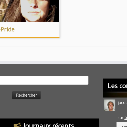
Pride
cher :
Les co
jaco
sur
O
Journaux récents