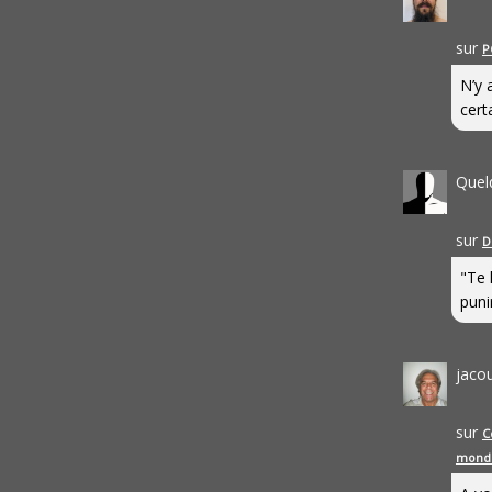
sur
P
N’y 
cert
Quel
sur
D
"Te 
punir
jaco
sur
C
mond