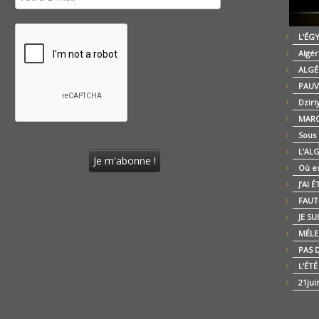
L’ÉG
Algér
ALGÉ
PAUV
Dziri
MARO
Sous
L’AL
Où es
J’AI 
FAUT-
JE SU
MÉLE
PAS D
L’ÉT
21jui