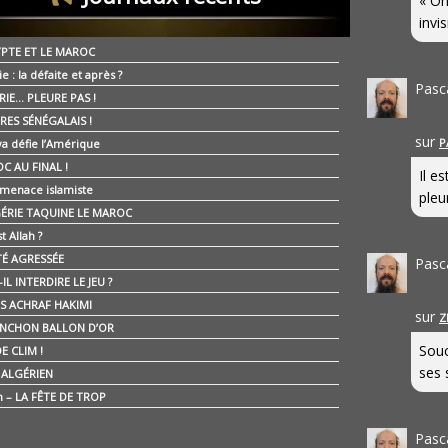
« On
invis
YPTE ET LE MAROC
ie : la défaite et après ?
Pasc
RIE… PLEURE PAS !
RES SÉNÉGALAIS !
sur
P
ya défie l’Amérique
C AU FINAL !
Il e
 menace islamiste
pleur
GÉRIE TAQUINE LE MAROC
t Allah ?
ÉTÉ AGRESSÉE
Pasc
IL INTERDIRE LE JEU ?
IS ACHRAF HAKIMI
sur
Z
NCHON BALLON D’OR
Souc
E CLIM !
ses 
É ALGÉRIEN
n – LA FÊTE DE TROP
Pasc