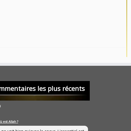
mmentaires les plus récents
u
ù est Allah ?