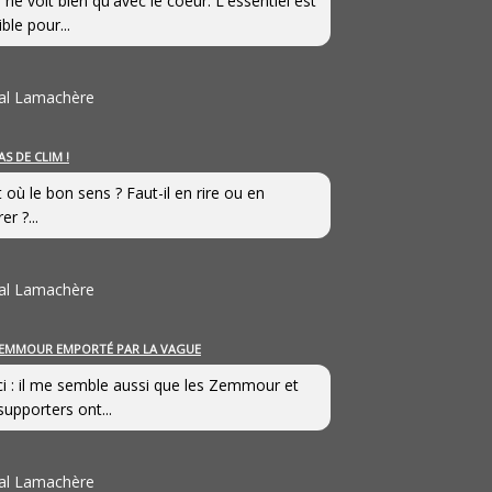
 ne voit bien qu'avec le coeur. L'essentiel est
ible pour...
al Lamachère
AS DE CLIM !
st où le bon sens ? Faut-il en rire ou en
er ?...
al Lamachère
EMMOUR EMPORTÉ PAR LA VAGUE
i : il me semble aussi que les Zemmour et
supporters ont...
al Lamachère