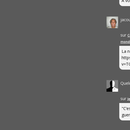
A vo
jaco
sur
C
mond
La n
http
v=T
Quel
sur
J
"C’e
guerr