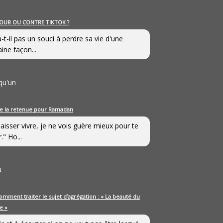
OUR OU CONTRE TIKTOK ?
a-t-il pas un souci à perdre sa vie d'une
aine façon...
qu'un
e la retenue pour Ramadan
laisser vivre, je ne vois guère mieux pour te
." Ho...
u
omment traiter le sujet d’agrégation : « La beauté du
e »