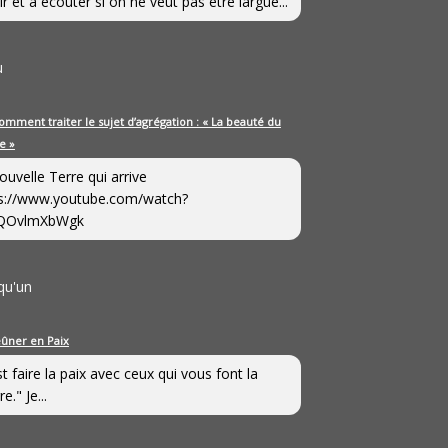
ir et à écouter si on ne veut pas être largué...
u
omment traiter le sujet d’agrégation : « La beauté du
e »
ouvelle Terre qui arrive
s://www.youtube.com/watch?
QOvlmXbWgk
qu'un
eûner en Paix
st faire la paix avec ceux qui vous font la
e." Je...