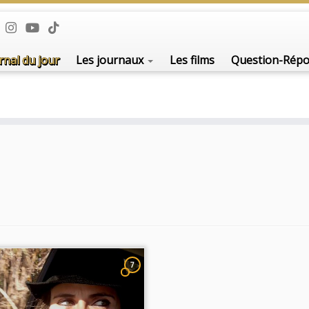
rnal du jour
Les journaux
Les films
Question-Rép
7