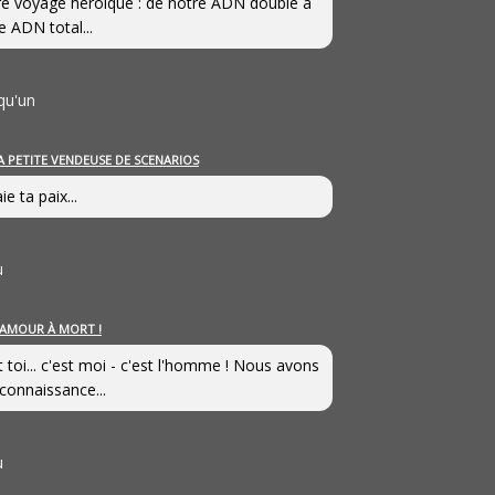
e voyage héroîque : de notre ADN double à
e ADN total...
qu'un
A PETITE VENDEUSE DE SCENARIOS
ie ta paix...
u
’AMOUR À MORT !
t toi... c'est moi - c'est l'homme ! Nous avons
connaissance...
u