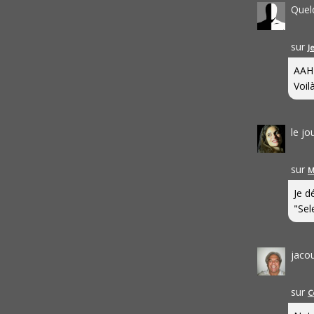
Quel
sur
J
AAH
Voilà
le j
sur
M
Je d
"Sel
jaco
sur
C