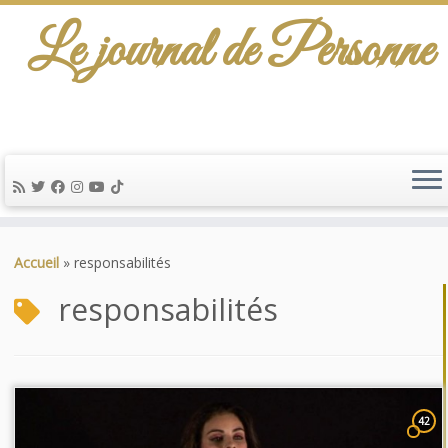
Le journal de Personne
Passer
au
Accueil
»
responsabilités
contenu
responsabilités
42