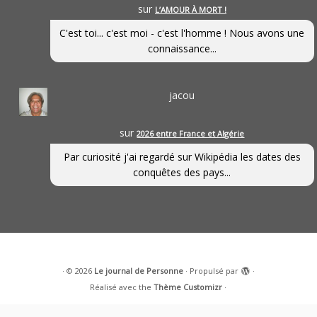
sur
L’AMOUR À MORT !
C'est toi... c'est moi - c'est l'homme ! Nous avons une
connaissance...
jacou
sur
2026 entre France et Algérie
Par curiosité j'ai regardé sur Wikipédia les dates des
conquêtes des pays...
·
© 2026
Le journal de Personne
·
Propulsé par
·
Réalisé avec the
Thème Customizr
·