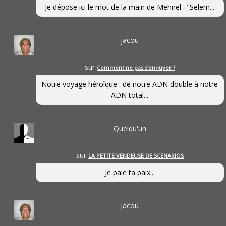
Je dépose ici le mot de la main de Mennel : "Selem...
jacou
sur
Comment ne pas s’ennuyer ?
Notre voyage héroîque : de notre ADN double à notre
ADN total...
Quelqu'un
sur
LA PETITE VENDEUSE DE SCENARIOS
Je paie ta paix...
jacou