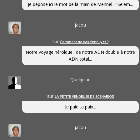
Je dépose ici le mot de la main de Mennel : "Selem...
jacou
sur
Comment ne pas s’ennuyer ?
Notre voyage héroîque : de notre ADN double à notre
ADN total...
Quelqu'un
sur
LA PETITE VENDEUSE DE SCENARIOS
Je paie ta paix...
jacou