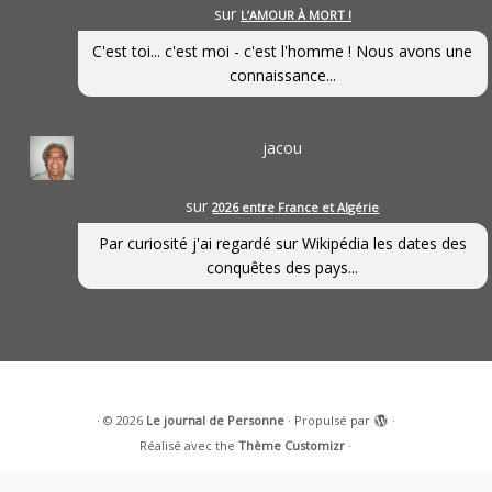
sur
L’AMOUR À MORT !
C'est toi... c'est moi - c'est l'homme ! Nous avons une
connaissance...
jacou
sur
2026 entre France et Algérie
Par curiosité j'ai regardé sur Wikipédia les dates des
conquêtes des pays...
·
© 2026
Le journal de Personne
·
Propulsé par
·
Réalisé avec the
Thème Customizr
·