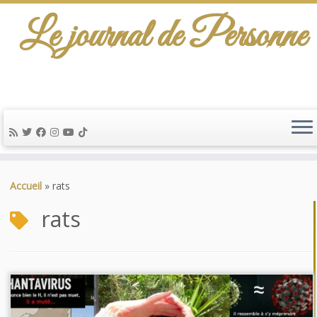
Le journal de Personne
Passer
au
Accueil
»
rats
contenu
rats